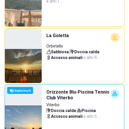
e altri 1…
La Goletta
Orbetello
Sabbiosa
·
Doccia calda
·
Accesso animali
·
e altri 9…
Orizzonte Blu-Piscina Tennis
Club Viterbo
Viterbo
Doccia calda
·
Piscina
·
Accesso animali
·
e altri 5…