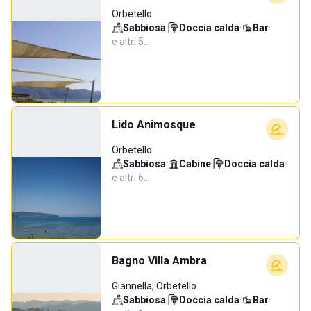
Orbetello
Sabbiosa
·
Doccia calda
·
Bar
·
e altri 5…
Lido Animosque
Orbetello
Sabbiosa
·
Cabine
·
Doccia calda
·
e altri 6…
Bagno Villa Ambra
Giannella, Orbetello
Sabbiosa
·
Doccia calda
·
Bar
·