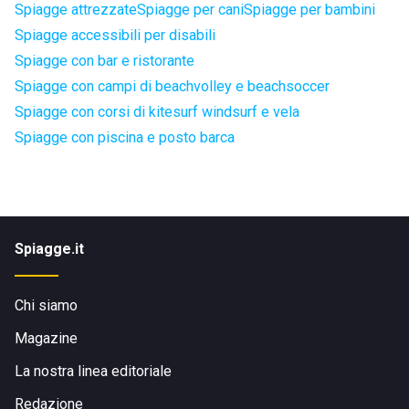
Spiagge attrezzate
Spiagge per cani
Spiagge per bambini
Spiagge accessibili per disabili
Spiagge con bar e ristorante
Spiagge con campi di beachvolley e beachsoccer
Spiagge con corsi di kitesurf windsurf e vela
Spiagge con piscina e posto barca
Spiagge.it
Chi siamo
Magazine
La nostra linea editoriale
Redazione