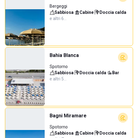
Bergeggi
Sabbiosa
·
Cabine
·
Doccia calda
·
e altri 6…
Bahia Blanca
Spotorno
Sabbiosa
·
Doccia calda
·
Bar
·
e altri 5…
Bagni Miramare
Spotorno
Sabbiosa
·
Cabine
·
Doccia calda
·