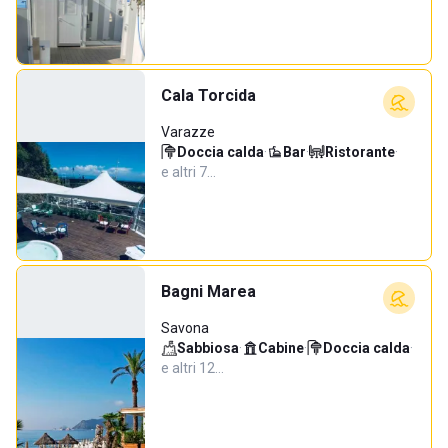
Cala Torcida
Varazze
Doccia calda
·
Bar
·
Ristorante
·
e altri 7…
Bagni Marea
Savona
Sabbiosa
·
Cabine
·
Doccia calda
·
e altri 12…