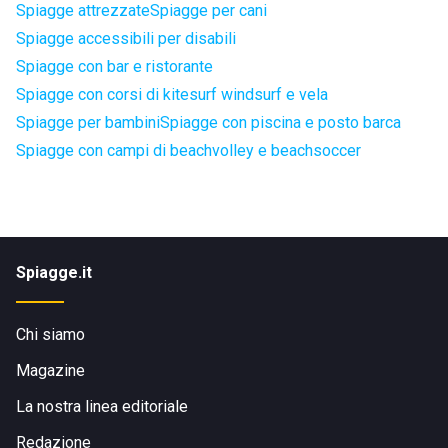
Spiagge attrezzate
Spiagge per cani
Spiagge accessibili per disabili
Spiagge con bar e ristorante
Spiagge con corsi di kitesurf windsurf e vela
Spiagge per bambini
Spiagge con piscina e posto barca
Spiagge con campi di beachvolley e beachsoccer
Spiagge.it
Chi siamo
Magazine
La nostra linea editoriale
Redazione