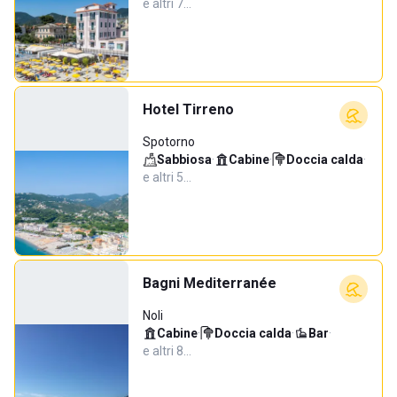
e altri 7…
Hotel Tirreno
Spotorno
Sabbiosa
·
Cabine
·
Doccia calda
·
e altri 5…
Bagni Mediterranée
Noli
Cabine
·
Doccia calda
·
Bar
·
e altri 8…