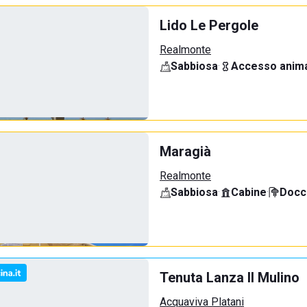
Lido Le Pergole
Realmonte
Sabbiosa
·
Accesso anima
Maragià
Realmonte
Sabbiosa
·
Cabine
·
Docci
Tenuta Lanza Il Mulino
Acquaviva Platani