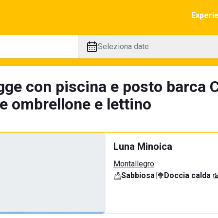
Experi
Seleziona date
gge con piscina e posto barca C
e ombrellone e lettino
Luna Minoica
Montallegro
Sabbiosa
·
Doccia calda
·