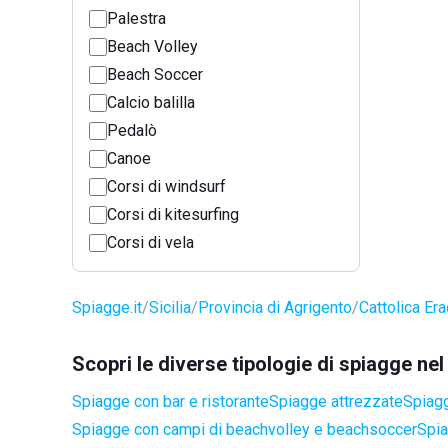
Palestra
Beach Volley
Beach Soccer
Calcio balilla
Pedalò
Canoe
Corsi di windsurf
Corsi di kitesurfing
Corsi di vela
Spiagge.it
Sicilia
Provincia di Agrigento
Cattolica Era
Scopri le diverse tipologie di spiagge ne
Spiagge con bar e ristorante
Spiagge attrezzate
Spiagg
Spiagge con campi di beachvolley e beachsoccer
Spia