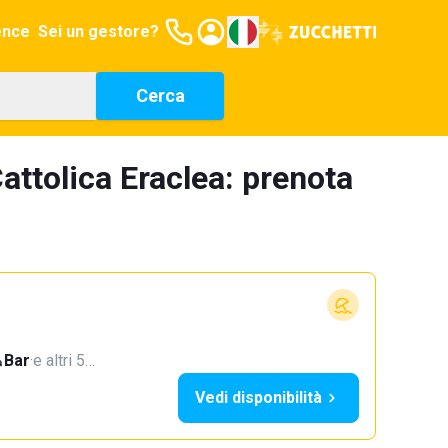
ence
Sei un gestore?
Cerca
attolica Eraclea: prenota
Bar
·
e altri 5…
Vedi disponibilità