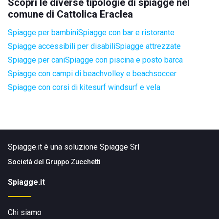
Scopri le diverse tipologie di spiagge nel
comune di Cattolica Eraclea
Spiagge per bambini
Spiagge con bar e ristorante
Spiagge accessibili per disabili
Spiagge attrezzate
Spiagge per cani
Spiagge con piscina e posto barca
Spiagge con campi di beachvolley e beachsoccer
Spiagge con corsi di kitesurf windsurf e vela
Spiagge.it è una soluzione Spiagge Srl
Società del
Gruppo Zucchetti
Spiagge.it
Chi siamo