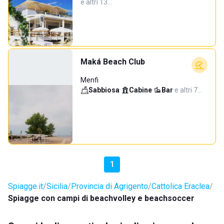
e altri 13…
Maká Beach Club
Menfi
Sabbiosa
·
Cabine
·
Bar
·
e altri 7…
1
Spiagge.it
Sicilia
Provincia di Agrigento
Cattolica Eraclea
Spiagge con campi di beachvolley e beachsoccer