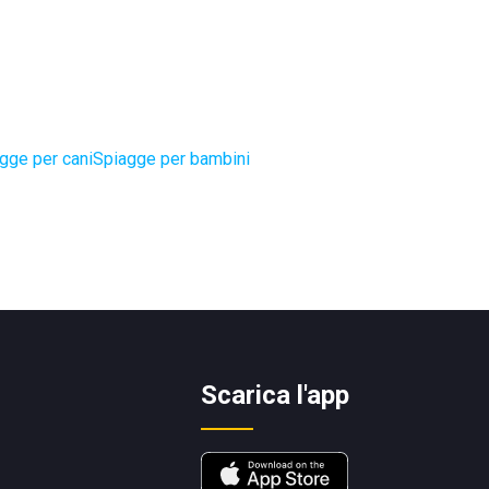
gge per cani
Spiagge per bambini
Scarica l'app