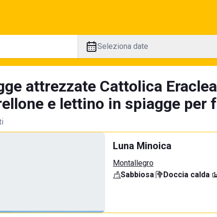
Seleziona date
ge attrezzate Cattolica Eraclea
llone e lettino in spiagge per 
ti
Luna Minoica
Montallegro
Sabbiosa
·
Doccia calda
·