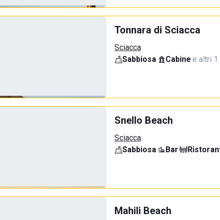
Tonnara di Sciacca
Sciacca
Sabbiosa
·
Cabine
·
e altri 1
Snello Beach
Sciacca
Sabbiosa
·
Bar
·
Ristoran
Mahili Beach