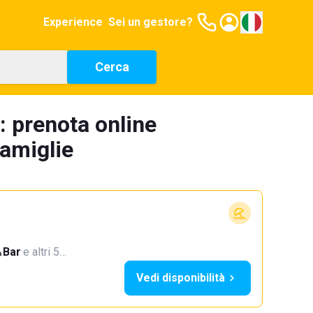
Experience
Sei un gestore?
Cerca
: prenota online
famiglie
Bar
·
e altri 5…
Vedi disponibilità