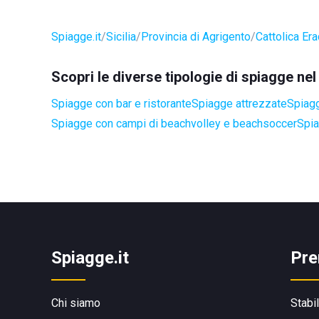
Spiagge.it
Sicilia
Provincia di Agrigento
Cattolica Era
Scopri le diverse tipologie di spiagge ne
Spiagge con bar e ristorante
Spiagge attrezzate
Spiagg
Spiagge con campi di beachvolley e beachsoccer
Spia
Spiagge.it
Pre
Chi siamo
Stabi