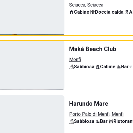
Sciacca, Sciacca
Cabine
·
Doccia calda
·
A
Maká Beach Club
Menfi
Sabbiosa
·
Cabine
·
Bar
·
e
Harundo Mare
Porto Palo di Menfi, Menfi
Sabbiosa
·
Bar
·
Ristoran