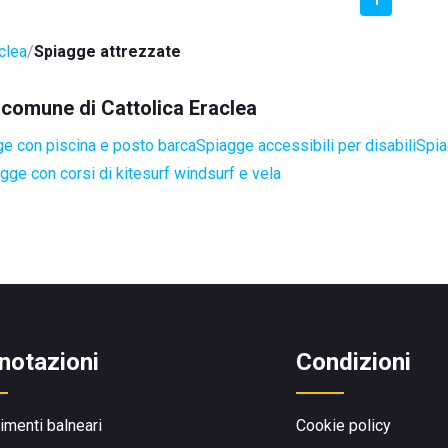
clea
Spiagge attrezzate
l comune di Cattolica Eraclea
e con piscina e posto barca
Spiagge accessibili per disabili
Spia
gge con corsi di kitesurf windsurf e vela
notazioni
Condizioni
limenti balneari
Cookie policy