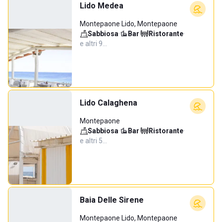
Lido Medea
Montepaone Lido, Montepaone
Sabbiosa
·
Bar
·
Ristorante
·
e altri 9…
Lido Calaghena
Montepaone
Sabbiosa
·
Bar
·
Ristorante
·
e altri 5…
Baia Delle Sirene
Montepaone Lido, Montepaone