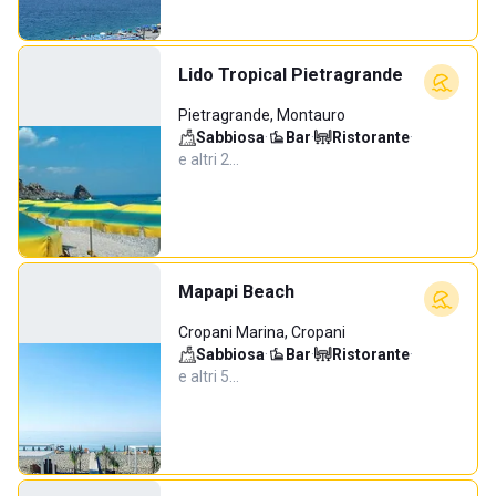
Lido Tropical Pietragrande
Pietragrande, Montauro
Sabbiosa
·
Bar
·
Ristorante
·
e altri 2…
Mapapi Beach
Cropani Marina, Cropani
Sabbiosa
·
Bar
·
Ristorante
·
e altri 5…