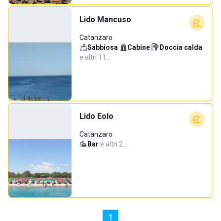
Lido Mancuso
Catanzaro
Sabbiosa
·
Cabine
·
Doccia calda
·
e altri 11…
Lido Eolo
Catanzaro
Bar
·
e altri 2…
1