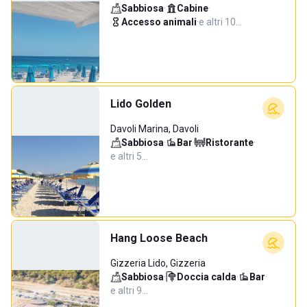
Sabbiosa
·
Cabine
·
Accesso animali
·
e altri 10…
Lido Golden
Davoli Marina, Davoli
Sabbiosa
·
Bar
·
Ristorante
·
e altri 5…
Hang Loose Beach
Gizzeria Lido, Gizzeria
Sabbiosa
·
Doccia calda
·
Bar
·
e altri 9…