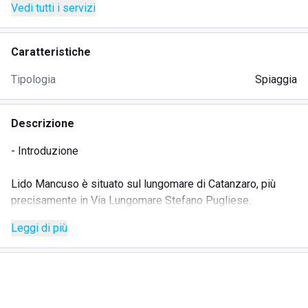
Vedi tutti i servizi
Caratteristiche
Tipologia
Spiaggia
Descrizione
- Introduzione
Lido Mancuso è situato sul lungomare di Catanzaro, più
precisamente in Via Lungomare Stefano Pugliese.
Leggi di più
Questa bellissima città è nota per l' accoglienza e l'
ospitalità offerta dalle persone locali, l' ottimo cibo e lo
splendido mare, con ampie spiagge sabbiose.
Questo Lido è localizzato in prossimità di numerosi