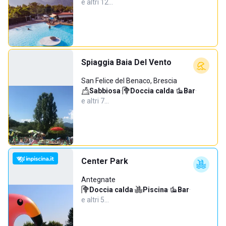
e altri 12…
Spiaggia Baia Del Vento
San Felice del Benaco, Brescia
Sabbiosa
·
Doccia calda
·
Bar
·
e altri 7…
Center Park
Antegnate
Doccia calda
·
Piscina
·
Bar
·
e altri 5…