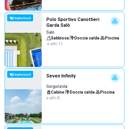
Polo Sportivo Canottieri
Garda Salò
Salò
Sabbiosa
·
Doccia calda
·
Piscina
·
e altri 11…
Seven Infinity
Gorgonzola
Cabine
·
Doccia calda
·
Piscina
·
e altri 8…