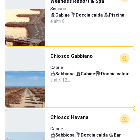
Wellness Resort & Spa
Sistiana
Cabine
·
Doccia calda
·
Piscina
·
e altri 8…
Chiosco Gabbiano
Caorle
Sabbiosa
·
Cabine
·
Doccia calda
·
e altri 12…
Chiosco Havana
Caorle
Sabbiosa
·
Doccia calda
·
Bar
·