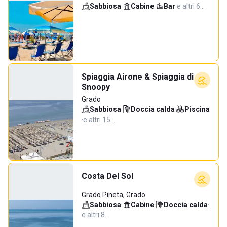
Sabbiosa
·
Cabine
·
Bar
·
e altri 6…
Spiaggia Airone & Spiaggia di
Snoopy
Grado
Sabbiosa
·
Doccia calda
·
Piscina
·
e altri 15…
Costa Del Sol
Grado Pineta, Grado
Sabbiosa
·
Cabine
·
Doccia calda
·
e altri 8…