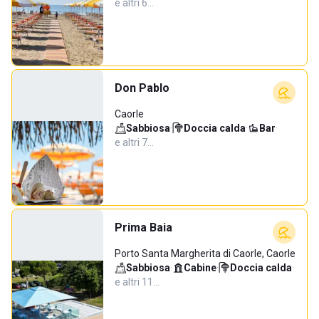
e altri 6…
Don Pablo
Caorle
Sabbiosa
·
Doccia calda
·
Bar
·
e altri 7…
Prima Baia
Porto Santa Margherita di Caorle, Caorle
Sabbiosa
·
Cabine
·
Doccia calda
·
e altri 11…