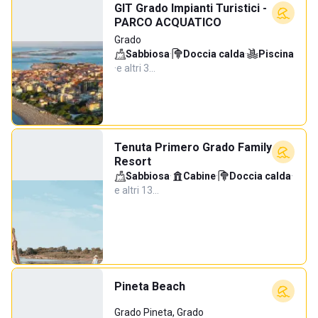
GIT Grado Impianti Turistici -
PARCO ACQUATICO
Grado
Sabbiosa
·
Doccia calda
·
Piscina
·
e altri 3…
Tenuta Primero Grado Family
Resort
Sabbiosa
·
Cabine
·
Doccia calda
·
e altri 13…
Pineta Beach
Grado Pineta, Grado