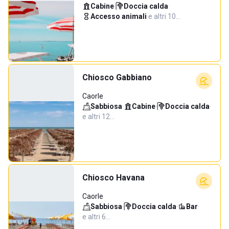
Cabine
·
Doccia calda
·
Accesso animali
·
e altri 10…
Chiosco Gabbiano
Caorle
Sabbiosa
·
Cabine
·
Doccia calda
·
e altri 12…
Chiosco Havana
Caorle
Sabbiosa
·
Doccia calda
·
Bar
·
e altri 6…