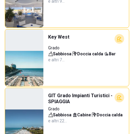
e altri 9…
Key West
Grado
Sabbiosa
·
Doccia calda
·
Bar
·
e altri 7…
GIT Grado Impianti Turistici -
SPIAGGIA
Grado
Sabbiosa
·
Cabine
·
Doccia calda
·
e altri 22…