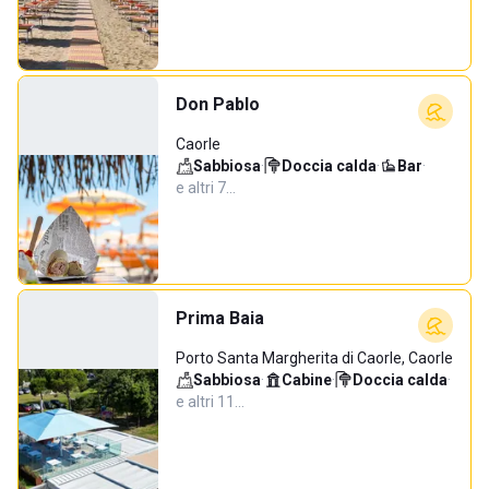
Don Pablo
Caorle
Sabbiosa
·
Doccia calda
·
Bar
·
e altri 7…
Prima Baia
Porto Santa Margherita di Caorle, Caorle
Sabbiosa
·
Cabine
·
Doccia calda
·
e altri 11…