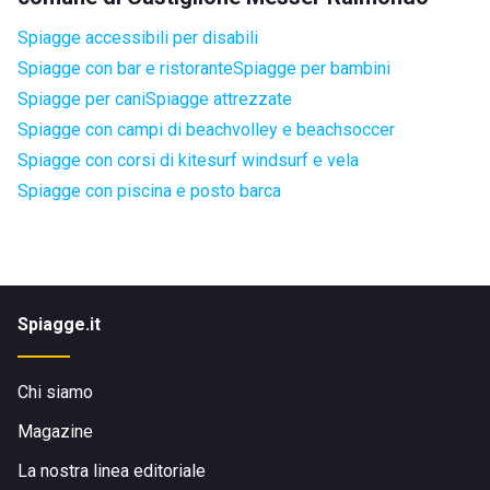
Spiagge accessibili per disabili
Spiagge con bar e ristorante
Spiagge per bambini
Spiagge per cani
Spiagge attrezzate
Spiagge con campi di beachvolley e beachsoccer
Spiagge con corsi di kitesurf windsurf e vela
Spiagge con piscina e posto barca
Spiagge.it
Chi siamo
Magazine
La nostra linea editoriale