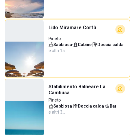
Lido Miramare Corfù
Pineto
Sabbiosa
·
Cabine
·
Doccia calda
·
e altri 15…
Stabilimento Balneare La
Cambusa
Pineto
Sabbiosa
·
Doccia calda
·
Bar
·
e altri 3…