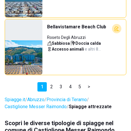
Bellavistamare Beach Club
Roseto Degli Abruzzi
Sabbiosa
·
Doccia calda
·
Accesso animali
·
e altri 8…
1
2
3
4
5
>
Spiagge.it
Abruzzo
Provincia di Teramo
Castiglione Messer Raimondo
Spiagge attrezzate
Scopri le diverse tipologie di spiagge nel
comune di Castiglione Messer Raimondo