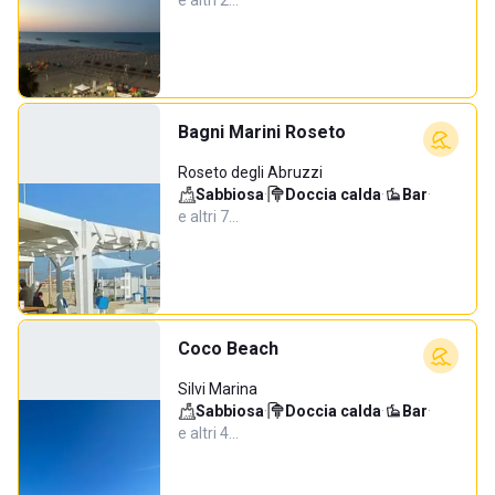
e altri 2…
Bagni Marini Roseto
Roseto degli Abruzzi
Sabbiosa
·
Doccia calda
·
Bar
·
e altri 7…
Coco Beach
Silvi Marina
Sabbiosa
·
Doccia calda
·
Bar
·
e altri 4…