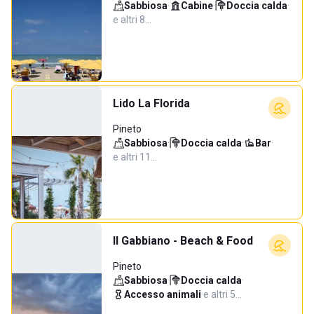
Sabbiosa
·
Cabine
·
Doccia calda
·
e altri 8…
Lido La Florida
Pineto
Sabbiosa
·
Doccia calda
·
Bar
·
e altri 11…
Il Gabbiano - Beach & Food
Pineto
Sabbiosa
·
Doccia calda
·
Accesso animali
·
e altri 5…