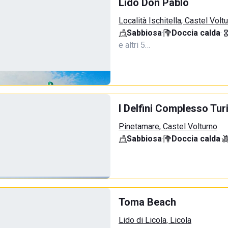
Lido Don Pablo
Località Ischitella, Castel Volt
Sabbiosa
·
Doccia calda
·
e altri 5…
I Delfini Complesso Tur
Pinetamare, Castel Volturno
Sabbiosa
·
Doccia calda
·
Toma Beach
Lido di Licola, Licola