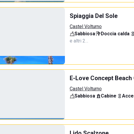
Spiaggia Del Sole
Castel Volturno
Sabbiosa
·
Doccia calda
·
e altri 2…
E-Love Concept Beach 
Castel Volturno
Sabbiosa
·
Cabine
·
Acce
Lido Scalzone