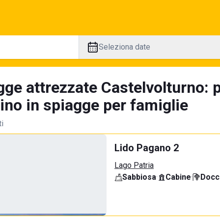
Seleziona date
gge attrezzate Castelvolturno: 
tino in spiagge per famiglie
ti
Lido Pagano 2
Lago Patria
Sabbiosa
·
Cabine
·
Docci