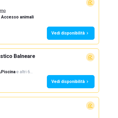
urno
Accesso animali
·
Vedi disponibilità
istico Balneare
Piscina
·
e altri 6…
Vedi disponibilità