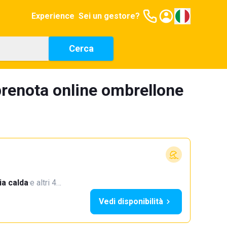
Experience
Sei un gestore?
Cerca
prenota online ombrellone
a calda
·
e altri 4…
Vedi disponibilità