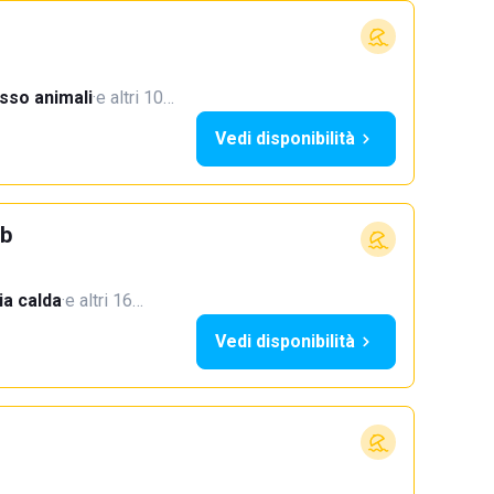
sso animali
·
e altri 10…
Vedi disponibilità
ub
a calda
·
e altri 16…
Vedi disponibilità