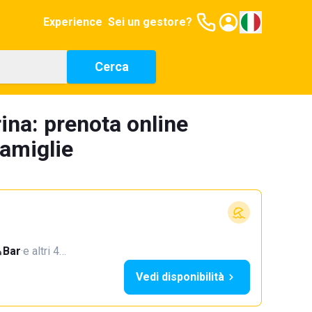
Experience
Sei un gestore?
Cerca
ina: prenota online
famiglie
Bar
·
e altri 4…
Vedi disponibilità