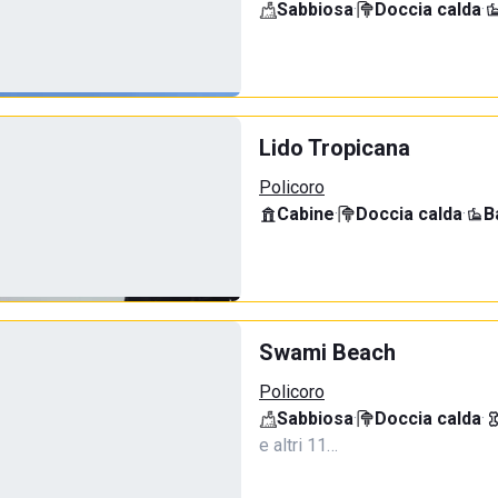
Sabbiosa
·
Doccia calda
·
Lido Tropicana
Policoro
Cabine
·
Doccia calda
·
B
Swami Beach
Policoro
Sabbiosa
·
Doccia calda
·
e altri 11…