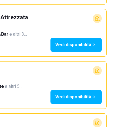
 Attrezzata
Bar
·
e altri 3…
Vedi disponibilità
te
·
e altri 5…
Vedi disponibilità