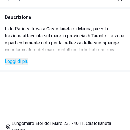
Descrizione
Lido Patio si trova a Castellaneta di Marina, piccola
frazione affacciata sul mare in provincia di Taranto. La zona
è particolarmente nota per la bellezza delle sue spiagge
incontaminate e del mare cristallino. Lido Patio si trova
proprio in questa meravigliosa frazione, poco distante dal
Leggi di più
centro che può essere facilmente raggiungibile a piedi.
Presso questo splendido lido, incastonato in una delle
spiagge più belle della zona, è possibile noleggiare sdraio,
lettini e ombrelloni. Oltre al noleggio, gli ospiti possono
usufruire dei servizi principali, come ad esempio le docce
calde. Inoltre, ogni postazione è posizionata a debita
distanza da quelle vicine in modo tale da garantire ad ogni
cliente il massimo silenzio possibile. In questo modo gli
ospiti potranno rilassarsi, godendo di qualche sana ora di
Lungomare Eroi del Mare 23, 74011, Castellaneta
riposo lontano dai mille impegni della vita quotidiana.