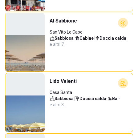
Al Sabbione
San Vito Lo Capo
Sabbiosa
·
Cabine
·
Doccia calda
·
e altri 7…
Lido Valenti
Casa Santa
Sabbiosa
·
Doccia calda
·
Bar
·
e altri 3…