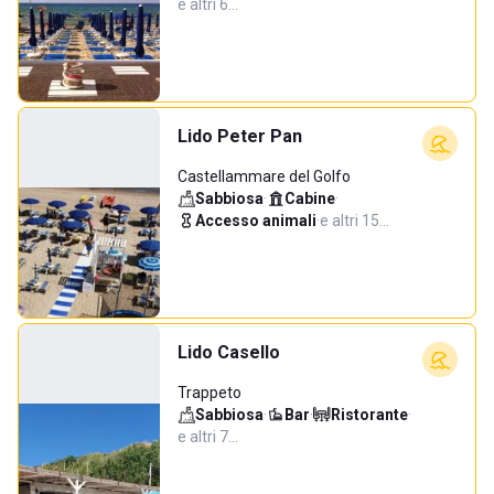
e altri 6…
Lido Peter Pan
Castellammare del Golfo
Sabbiosa
·
Cabine
·
Accesso animali
·
e altri 15…
Lido Casello
Trappeto
Sabbiosa
·
Bar
·
Ristorante
·
e altri 7…