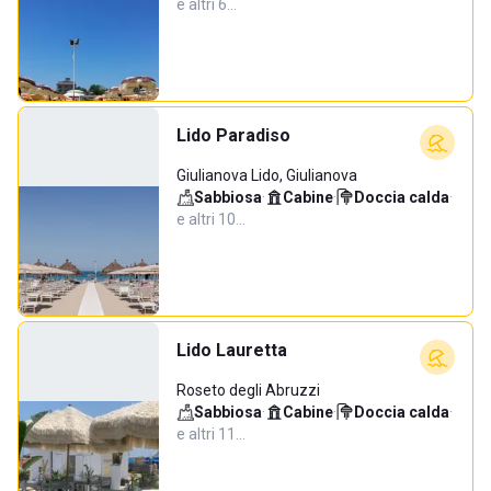
e altri 6…
Lido Paradiso
Giulianova Lido, Giulianova
Sabbiosa
·
Cabine
·
Doccia calda
·
e altri 10…
Lido Lauretta
Roseto degli Abruzzi
Sabbiosa
·
Cabine
·
Doccia calda
·
e altri 11…