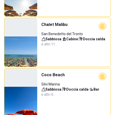
Chalet Malibu
San Benedetto del Tronto
Sabbiosa
·
Cabine
·
Doccia calda
·
e altri 11…
Coco Beach
Silvi Marina
Sabbiosa
·
Doccia calda
·
Bar
·
e altri 4…