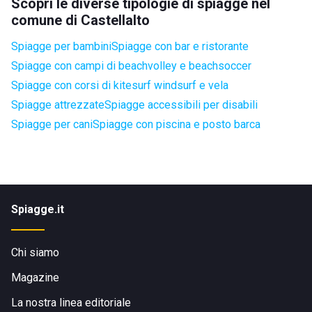
Scopri le diverse tipologie di spiagge nel
comune di Castellalto
Spiagge per bambini
Spiagge con bar e ristorante
Spiagge con campi di beachvolley e beachsoccer
Spiagge con corsi di kitesurf windsurf e vela
Spiagge attrezzate
Spiagge accessibili per disabili
Spiagge per cani
Spiagge con piscina e posto barca
Spiagge.it
Chi siamo
Magazine
La nostra linea editoriale