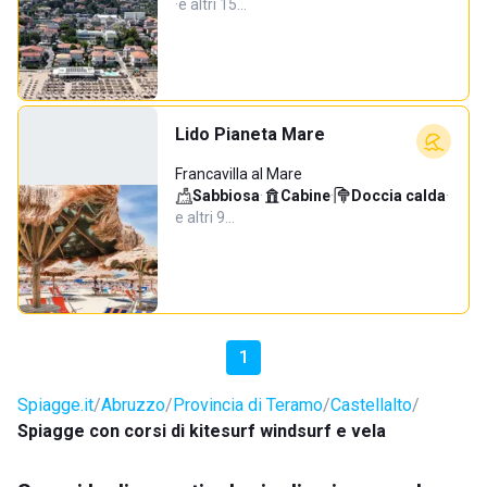
·
e altri 15…
Lido Pianeta Mare
Francavilla al Mare
Sabbiosa
·
Cabine
·
Doccia calda
·
e altri 9…
1
Spiagge.it
Abruzzo
Provincia di Teramo
Castellalto
Spiagge con corsi di kitesurf windsurf e vela