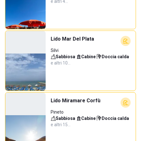
e altri 4…
Lido Mar Del Plata
Silvi
Sabbiosa
·
Cabine
·
Doccia calda
·
e altri 10…
Lido Miramare Corfù
Pineto
Sabbiosa
·
Cabine
·
Doccia calda
·
e altri 15…