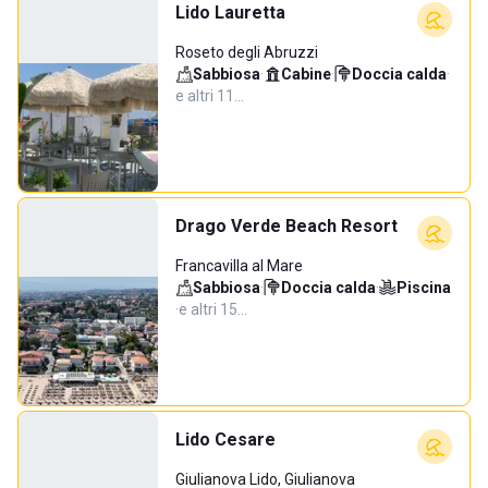
Lido Lauretta
Roseto degli Abruzzi
Sabbiosa
·
Cabine
·
Doccia calda
·
e altri 11…
Drago Verde Beach Resort
Francavilla al Mare
Sabbiosa
·
Doccia calda
·
Piscina
·
e altri 15…
Lido Cesare
Giulianova Lido, Giulianova