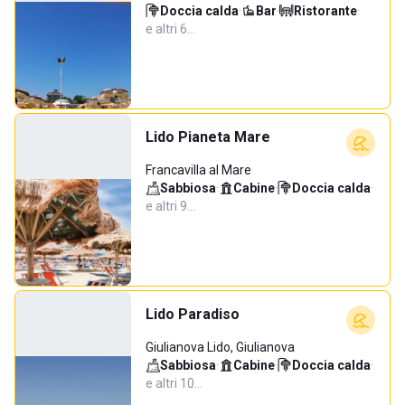
Doccia calda
·
Bar
·
Ristorante
·
e altri 6…
Lido Pianeta Mare
Francavilla al Mare
Sabbiosa
·
Cabine
·
Doccia calda
·
e altri 9…
Lido Paradiso
Giulianova Lido, Giulianova
Sabbiosa
·
Cabine
·
Doccia calda
·
e altri 10…