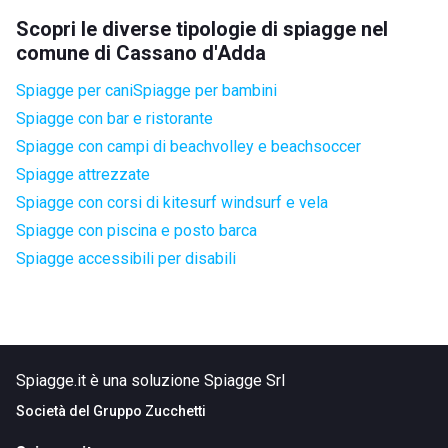
Scopri le diverse tipologie di spiagge nel
comune di Cassano d'Adda
Spiagge per cani
Spiagge per bambini
Spiagge con bar e ristorante
Spiagge con campi di beachvolley e beachsoccer
Spiagge attrezzate
Spiagge con corsi di kitesurf windsurf e vela
Spiagge con piscina e posto barca
Spiagge accessibili per disabili
Spiagge.it è una soluzione Spiagge Srl
Società del
Gruppo Zucchetti