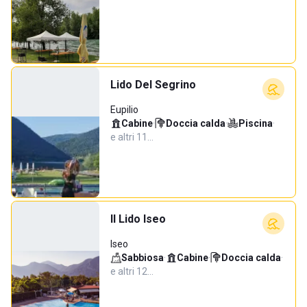
Lido Del Segrino
Eupilio
Cabine
·
Doccia calda
·
Piscina
·
e altri 11…
Il Lido Iseo
Iseo
Sabbiosa
·
Cabine
·
Doccia calda
·
e altri 12…