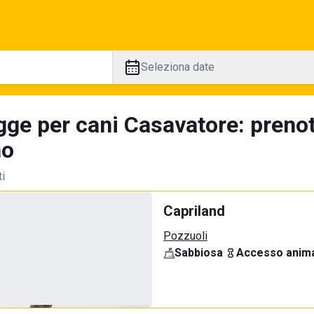
Seleziona date
gge per cani Casavatore: prenot
no
ti
Capriland
Pozzuoli
Sabbiosa
·
Accesso anima