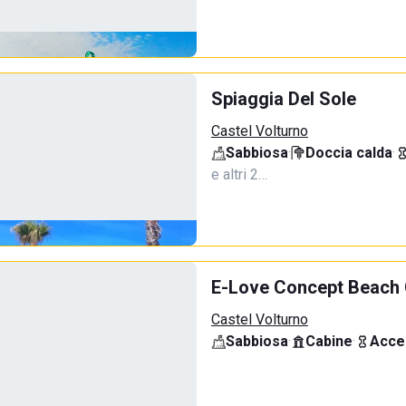
Spiaggia Del Sole
Castel Volturno
Sabbiosa
·
Doccia calda
·
e altri 2…
E-Love Concept Beach 
Castel Volturno
Sabbiosa
·
Cabine
·
Acce