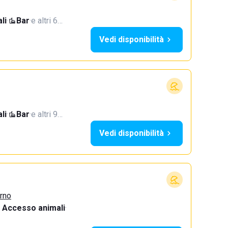
li
·
Bar
·
e altri 6…
Vedi disponibilità
li
·
Bar
·
e altri 9…
Vedi disponibilità
urno
Accesso animali
·