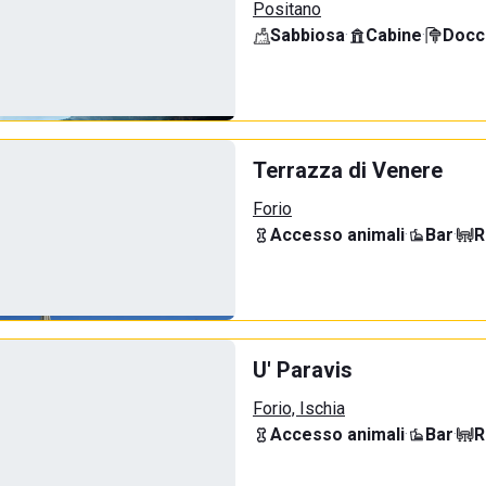
Positano
Sabbiosa
·
Cabine
·
Docci
Terrazza di Venere
Forio
Accesso animali
·
Bar
·
R
U' Paravis
Forio, Ischia
Accesso animali
·
Bar
·
R