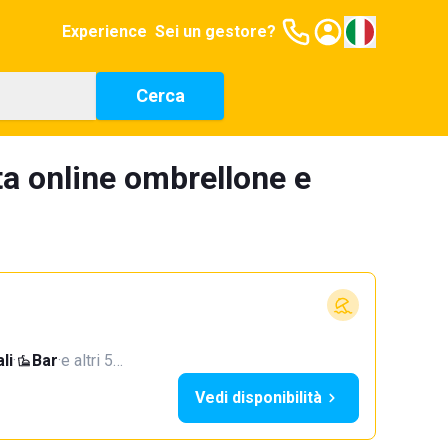
Experience
Sei un gestore?
Cerca
a online ombrellone e
li
·
Bar
·
e altri 5…
Vedi disponibilità