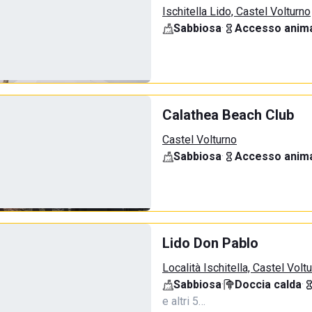
Ischitella Lido, Castel Volturno
Sabbiosa
·
Accesso anima
Calathea Beach Club
Castel Volturno
Sabbiosa
·
Accesso anima
Lido Don Pablo
Località Ischitella, Castel Volt
Sabbiosa
·
Doccia calda
·
e altri 5…