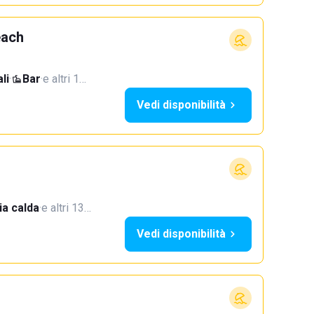
each
li
·
Bar
·
e altri 1…
Vedi disponibilità
a calda
·
e altri 13…
Vedi disponibilità