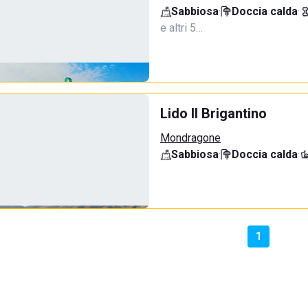
Sabbiosa
·
Doccia calda
·
e altri 5…
Lido Il Brigantino
Mondragone
Sabbiosa
·
Doccia calda
·
1