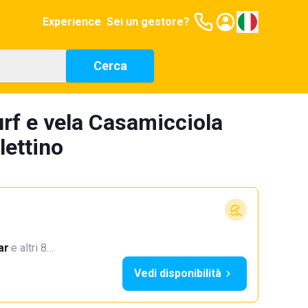
Experience
Sei un gestore?
Cerca
urf e vela Casamicciola
lettino
ar
·
e altri 8…
Vedi disponibilità