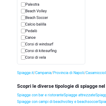
Palestra
Beach Volley
Beach Soccer
Calcio balilla
Pedalò
Canoe
Corsi di windsurf
Corsi di kitesurfing
Corsi di vela
Spiagge.it
Campania
Provincia di Napoli
Casamiccio
Scopri le diverse tipologie di spiagge n
Spiagge con bar e ristorante
Spiagge attrezzate
Spiagg
Spiagge con campi di beachvolley e beachsoccer
Spia