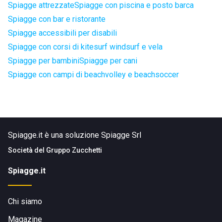
Spiagge attrezzate
Spiagge con piscina e posto barca
Spiagge con bar e ristorante
Spiagge accessibili per disabili
Spiagge con corsi di kitesurf windsurf e vela
Spiagge per bambini
Spiagge per cani
Spiagge con campi di beachvolley e beachsoccer
Spiagge.it è una soluzione Spiagge Srl
Società del
Gruppo Zucchetti
Spiagge.it
Chi siamo
Magazine