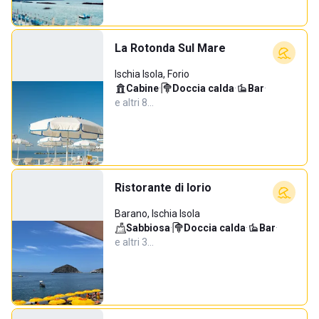
La Rotonda Sul Mare
Ischia Isola, Forio
Cabine
·
Doccia calda
·
Bar
·
e altri 8…
Ristorante di Iorio
Barano, Ischia Isola
Sabbiosa
·
Doccia calda
·
Bar
·
e altri 3…