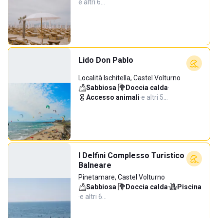
e altri 6…
Lido Don Pablo
Località Ischitella, Castel Volturno
Sabbiosa
·
Doccia calda
·
Accesso animali
·
e altri 5…
I Delfini Complesso Turistico
Balneare
Pinetamare, Castel Volturno
Sabbiosa
·
Doccia calda
·
Piscina
·
e altri 6…