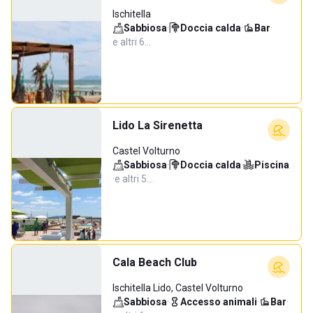
Ischitella
Sabbiosa
·
Doccia calda
·
Bar
·
e altri 6…
Lido La Sirenetta
Castel Volturno
Sabbiosa
·
Doccia calda
·
Piscina
·
e altri 5…
Cala Beach Club
Ischitella Lido, Castel Volturno
Sabbiosa
·
Accesso animali
·
Bar
·