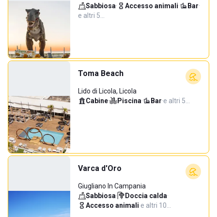
Sabbiosa
·
Accesso animali
·
Bar
·
e altri 5…
Toma Beach
Lido di Licola, Licola
Cabine
·
Piscina
·
Bar
·
e altri 5…
Varca d'Oro
Giugliano In Campania
Sabbiosa
·
Doccia calda
·
Accesso animali
·
e altri 10…