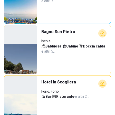
e altri 7…
Bagno Sun Pietro
Ischia
Sabbiosa
·
Cabine
·
Doccia calda
·
e altri 5…
Hotel la Scogliera
Forio, Forio
Bar
·
Ristorante
·
e altri 2…