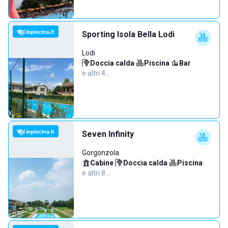
Sporting Isola Bella Lodi
Lodi
Doccia calda
·
Piscina
·
Bar
·
e altri 4…
Seven Infinity
Gorgonzola
Cabine
·
Doccia calda
·
Piscina
·
e altri 8…