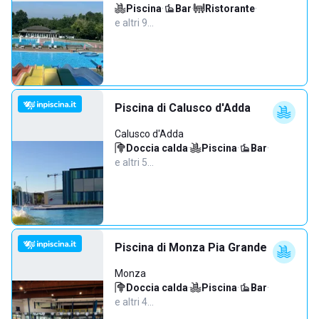
Piscina
·
Bar
·
Ristorante
·
e altri 9…
Piscina di Calusco d'Adda
Calusco d'Adda
Doccia calda
·
Piscina
·
Bar
·
e altri 5…
Piscina di Monza Pia Grande
Monza
Doccia calda
·
Piscina
·
Bar
·
e altri 4…