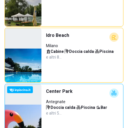
Idro Beach
Milano
Cabine
·
Doccia calda
·
Piscina
·
e altri 8…
Center Park
Antegnate
Doccia calda
·
Piscina
·
Bar
·
e altri 5…