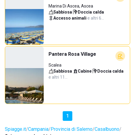
Marina Di Ascea, Ascea
Sabbiosa
·
Doccia calda
·
Accesso animali
·
e altri 6…
Pantera Rosa Village
Scalea
Sabbiosa
·
Cabine
·
Doccia calda
·
e altri 11…
1
Spiagge.it
Campania
Provincia di Salerno
Casalbuono