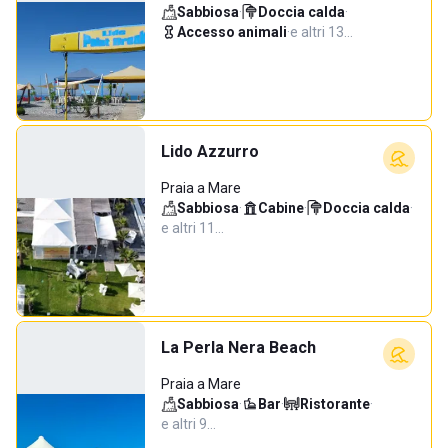
Sabbiosa
·
Doccia calda
·
Accesso animali
·
e altri 13…
Lido Azzurro
Praia a Mare
Sabbiosa
·
Cabine
·
Doccia calda
·
e altri 11…
La Perla Nera Beach
Praia a Mare
Sabbiosa
·
Bar
·
Ristorante
·
e altri 9…