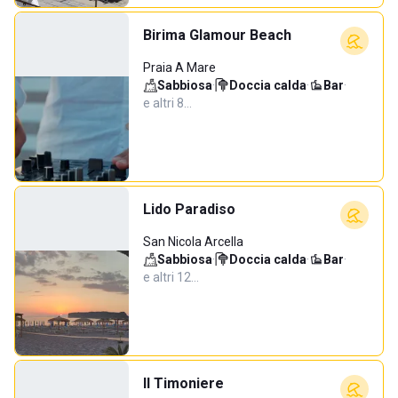
Birima Glamour Beach
Praia A Mare
Sabbiosa
·
Doccia calda
·
Bar
·
e altri 8…
Lido Paradiso
San Nicola Arcella
Sabbiosa
·
Doccia calda
·
Bar
·
e altri 12…
Il Timoniere