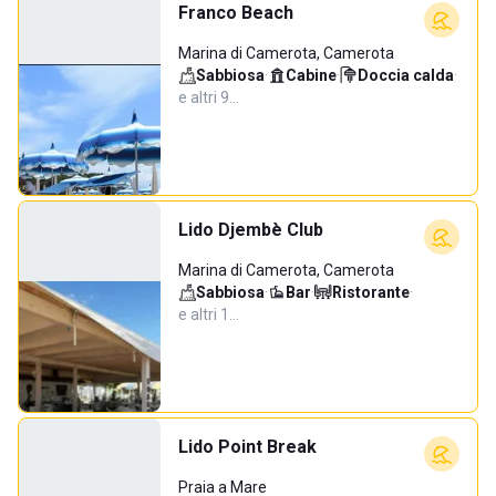
Franco Beach
Marina di Camerota, Camerota
Sabbiosa
·
Cabine
·
Doccia calda
·
e altri 9…
Lido Djembè Club
Marina di Camerota, Camerota
Sabbiosa
·
Bar
·
Ristorante
·
e altri 1…
Lido Point Break
Praia a Mare