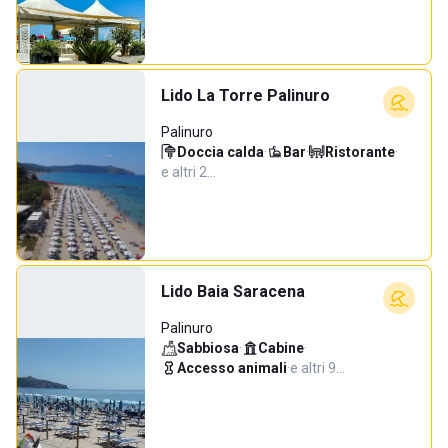
Lido La Torre Palinuro
Palinuro
Doccia calda
·
Bar
·
Ristorante
·
e altri 2…
Lido Baia Saracena
Palinuro
Sabbiosa
·
Cabine
·
Accesso animali
·
e altri 9…