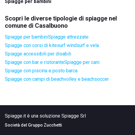
Spiagge per bambini
Scopri le diverse tipologie di spiagge nel
comune di Casalbuono
Spiagge per bambini
Spiagge attrezzate
Spiagge con corsi di kitesurf windsurf e vela
Spiagge accessibili per disabili
Spiagge con bar e ristorante
Spiagge per cani
Spiagge con piscina e posto barca
Spiagge con campi di beachvolley e beachsoccer
Spiagge.it è una soluzione Spiagge Srl
Società del
Gruppo Zucchetti