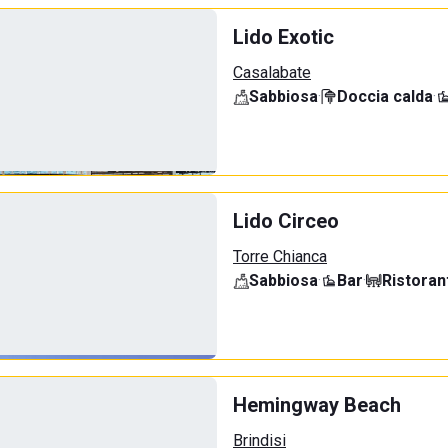
Lido Exotic
Casalabate
Sabbiosa
·
Doccia calda
·
Lido Circeo
Torre Chianca
Sabbiosa
·
Bar
·
Ristoran
Hemingway Beach
Brindisi