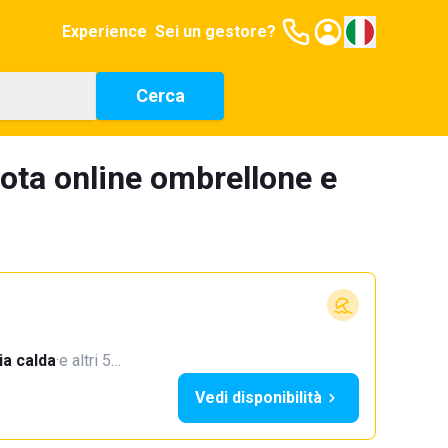
Experience
Sei un gestore?
Cerca
ota online ombrellone e
a calda
·
e altri 5…
Vedi disponibilità