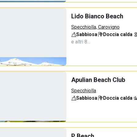
Lido Bianco Beach
Specchiolla, Carovigno
Sabbiosa
·
Doccia calda
·
e altri 8…
Apulian Beach Club
Specchiolla
Sabbiosa
·
Doccia calda
·
P Beach