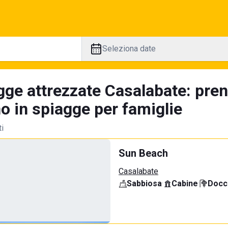
Seleziona date
gge attrezzate Casalabate: pren
no in spiagge per famiglie
ti
Sun Beach
Casalabate
Sabbiosa
·
Cabine
·
Docci