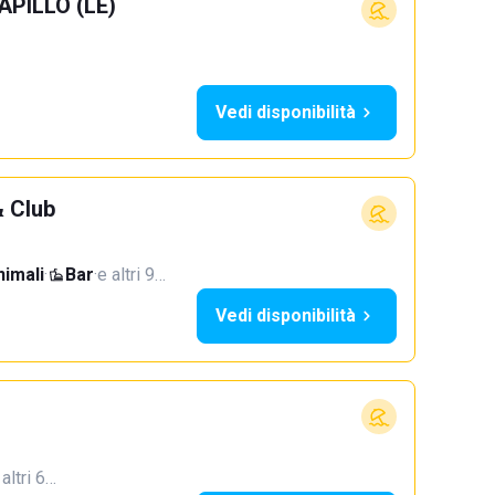
APILLO (LE)
Vedi disponibilità
 Club
imali
·
Bar
·
e altri 9…
Vedi disponibilità
 altri 6…