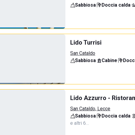
Sabbiosa
·
Doccia calda
·
Lido Turrisi
San Cataldo
Sabbiosa
·
Cabine
·
Docci
Lido Azzurro - Ristora
San Cataldo, Lecce
Sabbiosa
·
Doccia calda
·
e altri 6…