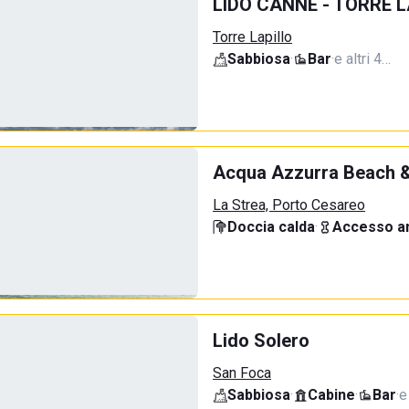
LIDO CANNE - TORRE L
Torre Lapillo
Sabbiosa
·
Bar
·
e altri 4…
Acqua Azzurra Beach &
La Strea, Porto Cesareo
Doccia calda
·
Accesso an
Lido Solero
San Foca
Sabbiosa
·
Cabine
·
Bar
·
e