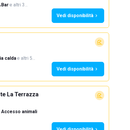
Bar
·
e altri 3…
Vedi disponibilità
a calda
·
e altri 5…
Vedi disponibilità
nte La Terrazza
Accesso animali
·
Vedi disponibilità