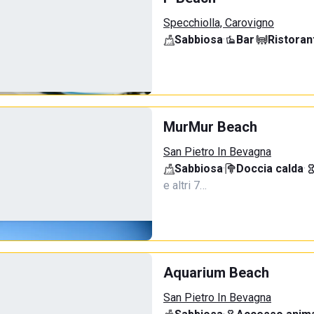
Specchiolla, Carovigno
Sabbiosa
·
Bar
·
Ristoran
MurMur Beach
San Pietro In Bevagna
Sabbiosa
·
Doccia calda
·
e altri 7…
Aquarium Beach
San Pietro In Bevagna