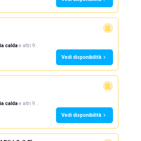
a calda
·
e altri 9…
Vedi disponibilità
a calda
·
e altri 9…
Vedi disponibilità