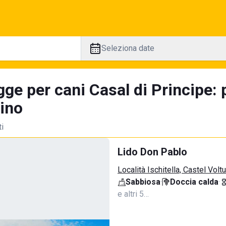
Seleziona date
gge per cani Casal di Principe:
tino
ti
Lido Don Pablo
Località Ischitella, Castel Volt
Sabbiosa
·
Doccia calda
·
e altri 5…