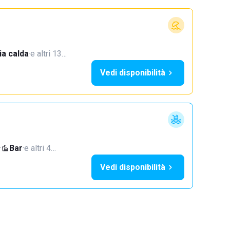
a calda
·
e altri 13…
Vedi disponibilità
·
Bar
·
e altri 4…
Vedi disponibilità