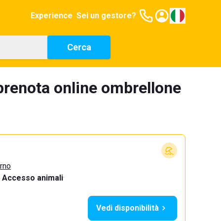
Experience
Sei un gestore?
Cerca
 prenota online ombrellone
urno
Accesso animali
·
Vedi disponibilità