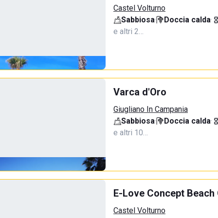
Castel Volturno
Sabbiosa
·
Doccia calda
·
e altri 2…
Varca d'Oro
Giugliano In Campania
Sabbiosa
·
Doccia calda
·
e altri 10…
E-Love Concept Beach 
Castel Volturno