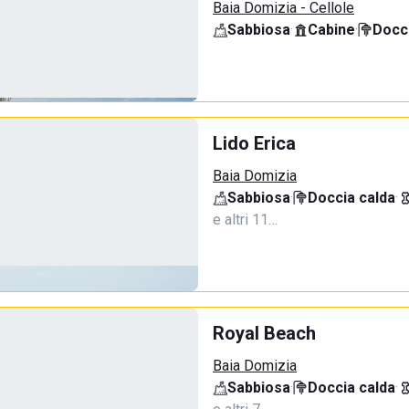
Baia Domizia - Cellole
Sabbiosa
·
Cabine
·
Docci
Lido Erica
Baia Domizia
Sabbiosa
·
Doccia calda
·
e altri 11…
Royal Beach
Baia Domizia
Sabbiosa
·
Doccia calda
·