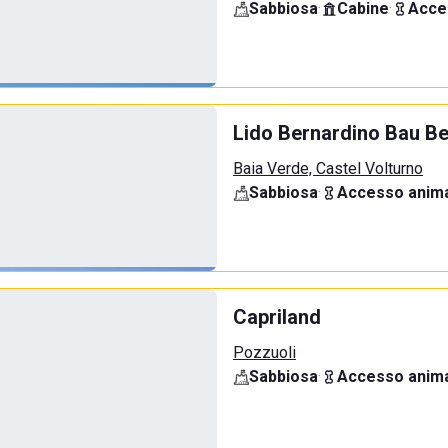
Sabbiosa
·
Cabine
·
Acce
Lido Bernardino Bau B
Baia Verde, Castel Volturno
Sabbiosa
·
Accesso anima
Capriland
Pozzuoli
Sabbiosa
·
Accesso anima