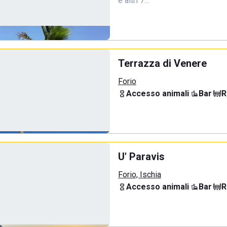
e altri 7…
Terrazza di Venere
Forio
Accesso animali
·
Bar
·
R
U' Paravis
Forio, Ischia
Accesso animali
·
Bar
·
R