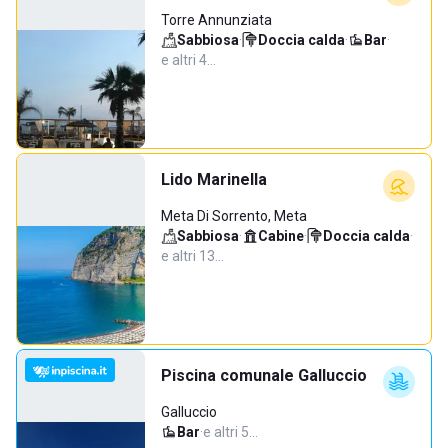
Torre Annunziata
Sabbiosa
·
Doccia calda
·
Bar
·
e altri 4…
Lido Marinella
Meta Di Sorrento, Meta
Sabbiosa
·
Cabine
·
Doccia calda
·
e altri 13…
Piscina comunale Galluccio
Galluccio
Bar
·
e altri 5…