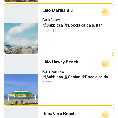
Lido Marina Blu
Baia Felice
Sabbiosa
·
Doccia calda
·
Bar
·
e altri 11…
Lido Haway Beach
Baia Domizia
Sabbiosa
·
Cabine
·
Doccia calda
·
e altri 9…
RenaNera Beach