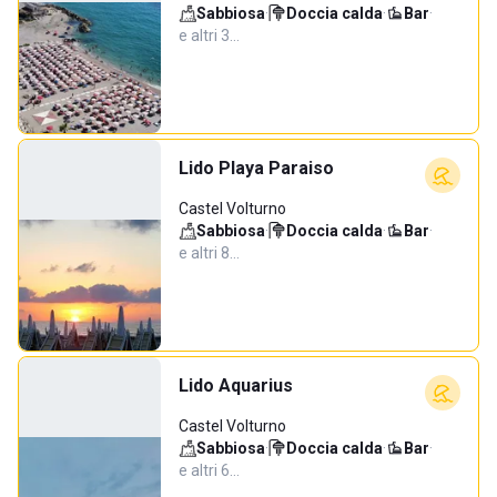
Sabbiosa
·
Doccia calda
·
Bar
·
e altri 3…
Lido Playa Paraiso
Castel Volturno
Sabbiosa
·
Doccia calda
·
Bar
·
e altri 8…
Lido Aquarius
Castel Volturno
Sabbiosa
·
Doccia calda
·
Bar
·
e altri 6…