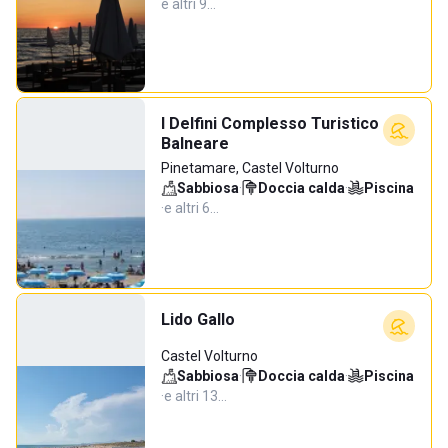
e altri 9…
I Delfini Complesso Turistico
Balneare
Pinetamare, Castel Volturno
Sabbiosa
·
Doccia calda
·
Piscina
·
e altri 6…
Lido Gallo
Castel Volturno
Sabbiosa
·
Doccia calda
·
Piscina
·
e altri 13…