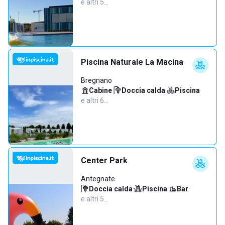
e altri 5…
Piscina Naturale La Macina
Bregnano
Cabine
·
Doccia calda
·
Piscina
·
e altri 6…
Center Park
Antegnate
Doccia calda
·
Piscina
·
Bar
·
e altri 5…