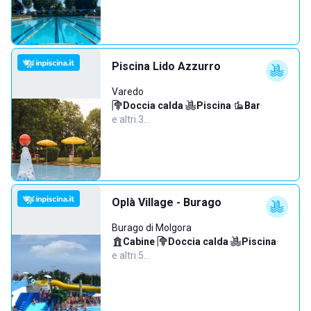
Piscina Lido Azzurro
Varedo
Doccia calda
·
Piscina
·
Bar
·
e altri 3…
Oplà Village - Burago
Burago di Molgora
Cabine
·
Doccia calda
·
Piscina
·
e altri 5…