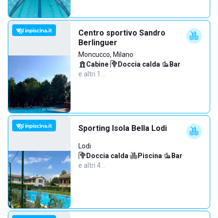
Centro sportivo Sandro
Berlinguer
Moncucco, Milano
Cabine
·
Doccia calda
·
Bar
·
e altri 1…
Sporting Isola Bella Lodi
Lodi
Doccia calda
·
Piscina
·
Bar
·
e altri 4…