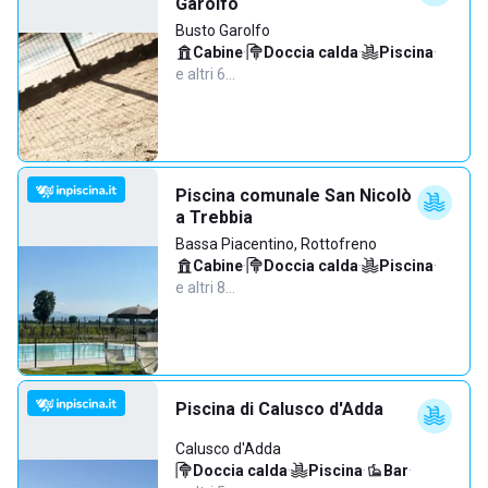
Garolfo
Busto Garolfo
Cabine
·
Doccia calda
·
Piscina
·
e altri 6…
Piscina comunale San Nicolò
a Trebbia
Bassa Piacentino, Rottofreno
Cabine
·
Doccia calda
·
Piscina
·
e altri 8…
Piscina di Calusco d'Adda
Calusco d'Adda
Doccia calda
·
Piscina
·
Bar
·