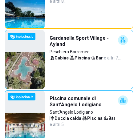
e altri 8…
Gardanella Sport Village -
Ayland
Peschiera Borromeo
Cabine
·
Piscina
·
Bar
·
e altri 7…
Piscina comunale di
Sant'Angelo Lodigiano
Sant'Angelo Lodigiano
Doccia calda
·
Piscina
·
Bar
·
e altri 5…