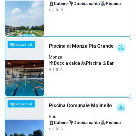
Cabine
·
Doccia calda
·
Piscina
·
e altri 8…
Piscina di Monza Pia Grande
Monza
Doccia calda
·
Piscina
·
Bar
·
e altri 4…
Piscina Comunale Molinello
Rho
Cabine
·
Doccia calda
·
Piscina
·
e altri 6…