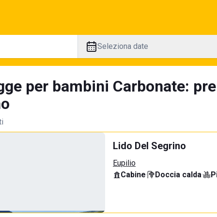
Seleziona date
gge per bambini Carbonate: pre
no
ti
Lido Del Segrino
Eupilio
Cabine
·
Doccia calda
·
P