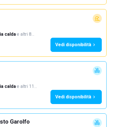
a calda
·
e altri 8…
Vedi disponibilità
a calda
·
e altri 11…
Vedi disponibilità
sto Garolfo