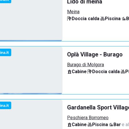
Lido di meina
Meina
Doccia calda
·
Piscina
·
B
Oplà Village - Burago
Burago di Molgora
Cabine
·
Doccia calda
·
P
Gardanella Sport Villag
Peschiera Borromeo
Cabine
·
Piscina
·
Bar
·
e al