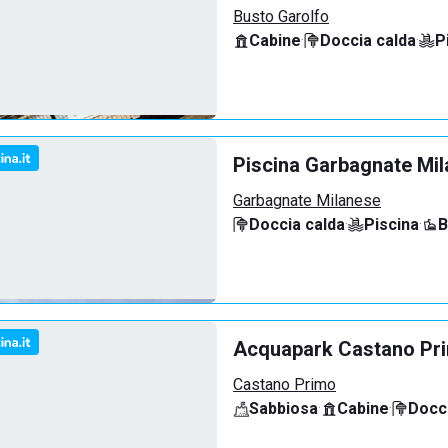
Busto Garolfo
Cabine
·
Doccia calda
·
P
Piscina Garbagnate Mi
Garbagnate Milanese
Doccia calda
·
Piscina
·
B
Acquapark Castano Pr
Castano Primo
Sabbiosa
·
Cabine
·
Docci