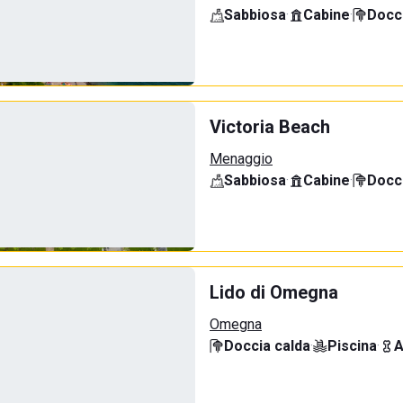
Sabbiosa
·
Cabine
·
Docci
Victoria Beach
Menaggio
Sabbiosa
·
Cabine
·
Docci
Lido di Omegna
Omegna
Doccia calda
·
Piscina
·
A