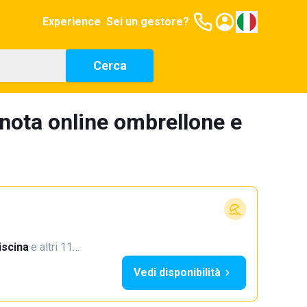
Experience
Sei un gestore?
Cerca
nota online ombrellone e
iscina
·
e altri 11…
Vedi disponibilità