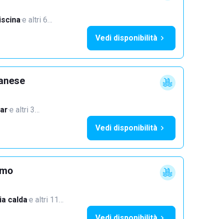
iscina
·
e altri 6…
Vedi disponibilità
lanese
ar
·
e altri 3…
Vedi disponibilità
imo
a calda
·
e altri 11…
Vedi disponibilità