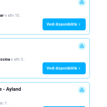
ar
·
e altri 10…
Vedi disponibilità
iscina
·
e altri 5…
Vedi disponibilità
e - Ayland
tri 7…