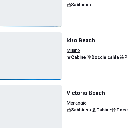
Sabbiosa
Idro Beach
Milano
Cabine
·
Doccia calda
·
P
Victoria Beach
Menaggio
Sabbiosa
·
Cabine
·
Docci