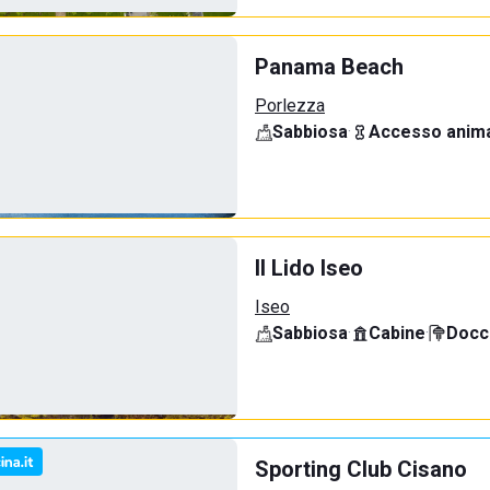
Panama Beach
Porlezza
Sabbiosa
·
Accesso anima
Il Lido Iseo
Iseo
Sabbiosa
·
Cabine
·
Docci
Sporting Club Cisano