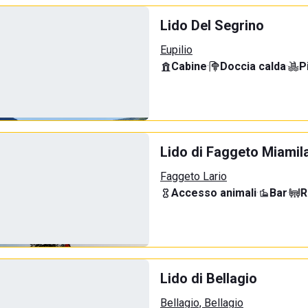
Lido Del Segrino
Eupilio
Cabine
·
Doccia calda
·
P
Lido di Faggeto Miamil
Faggeto Lario
Accesso animali
·
Bar
·
R
Lido di Bellagio
Bellagio, Bellagio