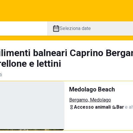
Seleziona date
ilimenti balneari Caprino Berg
llone e lettini
ti
Medolago Beach
Bergamo, Medolago
Accesso animali
·
Bar
·
e al