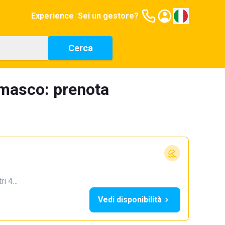
Experience
Sei un gestore?
Cerca
amasco: prenota
tri 4…
Vedi disponibilità