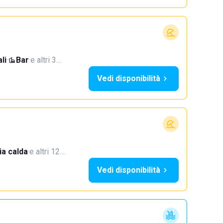
li
·
Bar
·
e altri 3…
Vedi disponibilità
a calda
·
e altri 12…
Vedi disponibilità