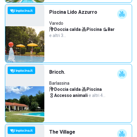
Piscina Lido Azzurro
Varedo
Doccia calda
·
Piscina
·
Bar
·
e altri 3…
Bricch.
Barlassina
Doccia calda
·
Piscina
·
Accesso animali
·
e altri 4…
The Village