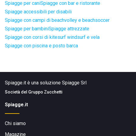
Spiagge per cani
Spiagge con bar e ristorante
Spiagge accessibili per disabili
Spiagge con campi di beachvolley e beachsoccer
Spiagge per bambini
Spiagge attrezzate
Spiagge con corsi di kitesurf windsurf e vela
Spiagge con piscina e posto barca
Spiagge.it è una soluzione Spiagge Srl
Società del
Gruppo Zucchetti
Spiagge.it
Chi siamo
Magazine