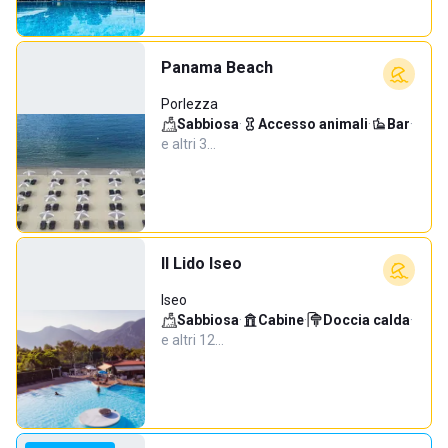
Panama Beach
Porlezza
Sabbiosa
·
Accesso animali
·
Bar
·
e altri 3…
Il Lido Iseo
Iseo
Sabbiosa
·
Cabine
·
Doccia calda
·
e altri 12…