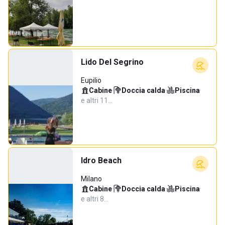
Lido Del Segrino
Eupilio
Cabine
·
Doccia calda
·
Piscina
·
e altri 11…
Idro Beach
Milano
Cabine
·
Doccia calda
·
Piscina
·
e altri 8…