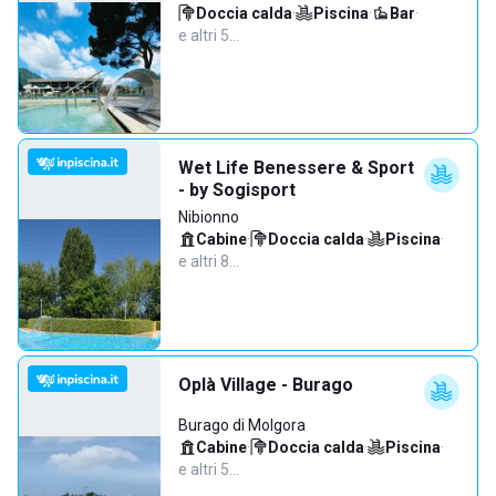
Doccia calda
·
Piscina
·
Bar
·
e altri 5…
Wet Life Benessere & Sport
- by Sogisport
Nibionno
Cabine
·
Doccia calda
·
Piscina
·
e altri 8…
Oplà Village - Burago
Burago di Molgora
Cabine
·
Doccia calda
·
Piscina
·
e altri 5…