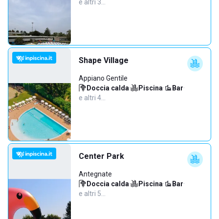
e altri 3…
Shape Village
Appiano Gentile
Doccia calda
·
Piscina
·
Bar
·
e altri 4…
Center Park
Antegnate
Doccia calda
·
Piscina
·
Bar
·
e altri 5…