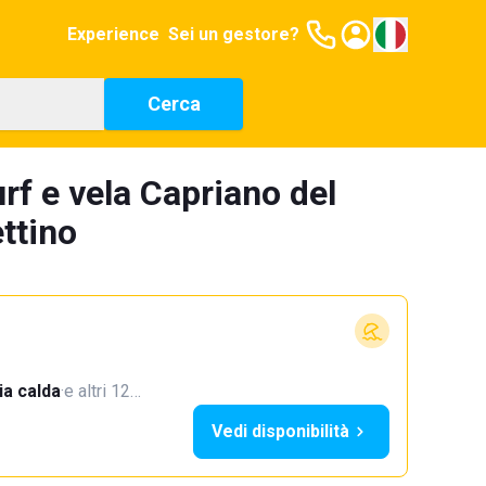
Experience
Sei un gestore?
Cerca
rf e vela Capriano del
ettino
a calda
·
e altri 12…
Vedi disponibilità