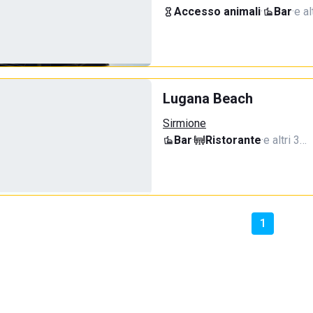
Accesso animali
·
Bar
·
e al
Lugana Beach
Sirmione
Bar
·
Ristorante
·
e altri 3…
1