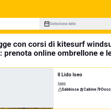
Seleziona date
ge con corsi di kitesurf windsu
: prenota online ombrellone e l
Il Lido Iseo
Iseo
Sabbiosa
·
Cabine
·
Docci