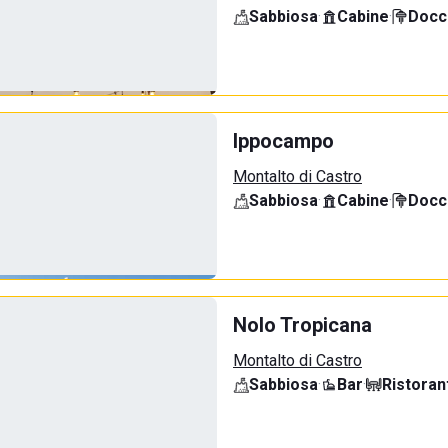
Sabbiosa
·
Cabine
·
Docci
Ippocampo
Montalto di Castro
Sabbiosa
·
Cabine
·
Docci
Nolo Tropicana
Montalto di Castro
Sabbiosa
·
Bar
·
Ristoran