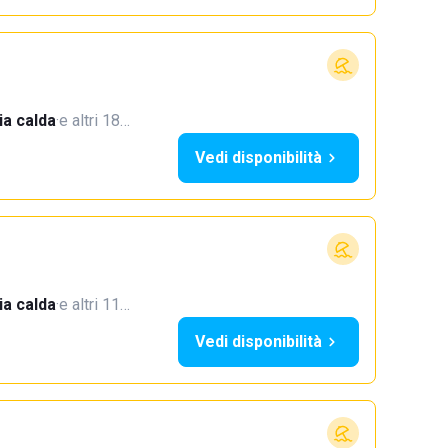
a calda
·
e altri 18…
Vedi disponibilità
a calda
·
e altri 11…
Vedi disponibilità