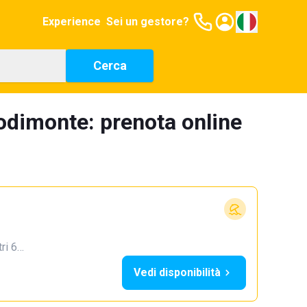
Experience
Sei un gestore?
Cerca
podimonte: prenota online
tri 6…
Vedi disponibilità