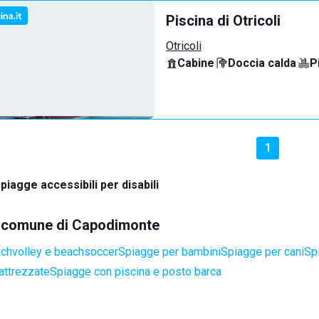
Piscina di Otricoli
Otricoli
Cabine
·
Doccia calda
·
P
1
piagge accessibili per disabili
el comune di Capodimonte
achvolley e beachsoccer
Spiagge per bambini
Spiagge per cani
Spi
attrezzate
Spiagge con piscina e posto barca