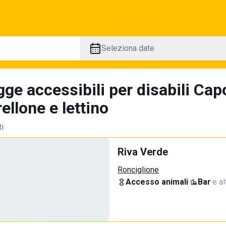
Seleziona date
gge accessibili per disabili Ca
llone e lettino
ti
Riva Verde
Ronciglione
Accesso animali
·
Bar
·
e al