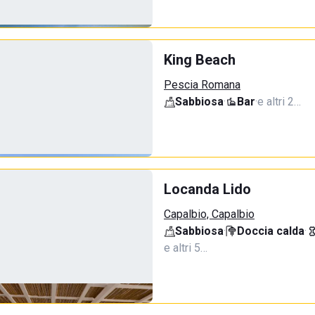
King Beach
Pescia Romana
Sabbiosa
·
Bar
·
e altri 2…
Locanda Lido
Capalbio, Capalbio
Sabbiosa
·
Doccia calda
·
e altri 5…