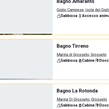
Bagno Amaranto
Giglio Campese, Isola del Gigl
Sabbiosa
·
Accesso anima
Bagno Tirreno
Marina di Grosseto, Grosseto
Sabbiosa
·
Cabine
·
Docci
Bagno La Rotonda
Marina Di Grosseto, Grosseto
Sabbiosa
·
Cabine
·
Docci