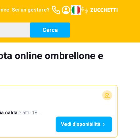
ence
Sei un gestore?
Cerca
ota online ombrellone e
a calda
·
e altri 18…
Vedi disponibilità