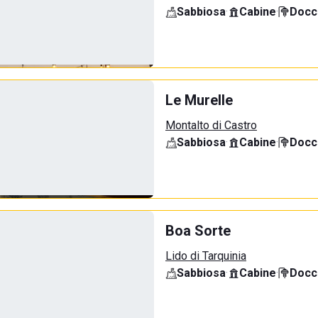
Sabbiosa
·
Cabine
·
Docci
Le Murelle
Montalto di Castro
Sabbiosa
·
Cabine
·
Docci
Boa Sorte
Lido di Tarquinia
Sabbiosa
·
Cabine
·
Docci