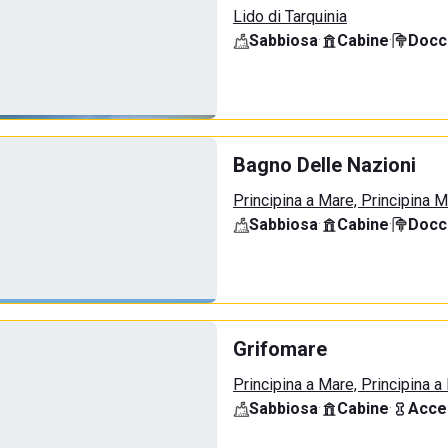
Lido di Tarquinia
Sabbiosa
·
Cabine
·
Docci
Bagno Delle Nazioni
Principina a Mare, Principina 
Sabbiosa
·
Cabine
·
Docci
Grifomare
Principina a Mare, Principina a
Sabbiosa
·
Cabine
·
Acce