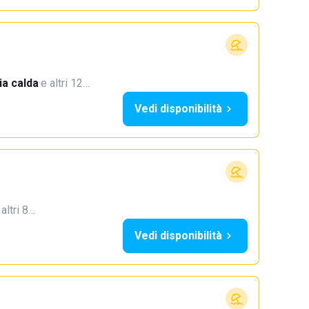
a calda
·
e altri 12…
Vedi disponibilità
 altri 8…
Vedi disponibilità