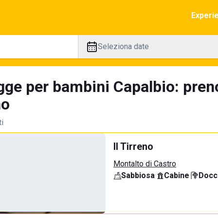
Experi
Seleziona date
gge per bambini Capalbio: pren
no
ti
Il Tirreno
Montalto di Castro
Sabbiosa
·
Cabine
·
Docci