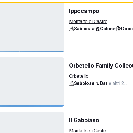
Ippocampo
Montalto di Castro
Sabbiosa
·
Cabine
·
Docci
Orbetello Family Collec
Orbetello
Sabbiosa
·
Bar
·
e altri 2…
Il Gabbiano
Montalto di Castro