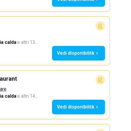
a calda
·
e altri 13…
Vedi disponibilità
aurant
Mare
a calda
·
e altri 14…
Vedi disponibilità