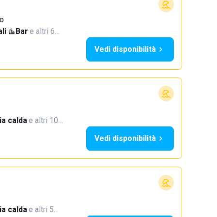
io
li
·
Bar
·
e altri 6…
Vedi disponibilità
a calda
·
e altri 10…
Vedi disponibilità
a calda
·
e altri 5…