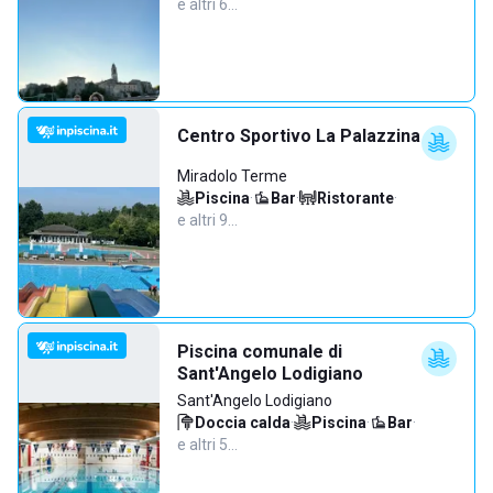
e altri 6…
Centro Sportivo La Palazzina
Miradolo Terme
Piscina
·
Bar
·
Ristorante
·
e altri 9…
Piscina comunale di
Sant'Angelo Lodigiano
Sant'Angelo Lodigiano
Doccia calda
·
Piscina
·
Bar
·
e altri 5…