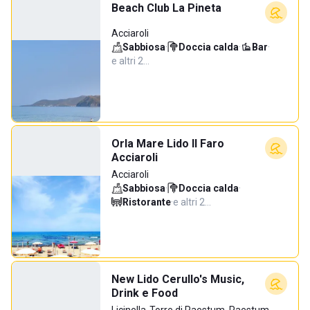
Beach Club La Pineta
Acciaroli
Sabbiosa
·
Doccia calda
·
Bar
·
e altri 2…
Orla Mare Lido Il Faro
Acciaroli
Acciaroli
Sabbiosa
·
Doccia calda
·
Ristorante
·
e altri 2…
New Lido Cerullo's Music,
Drink e Food