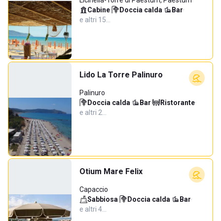
Licinella-Torre di Paestum, Paestum
Cabine
·
Doccia calda
·
Bar
·
e altri 15…
Lido La Torre Palinuro
Palinuro
Doccia calda
·
Bar
·
Ristorante
·
e altri 2…
Otium Mare Felix
Capaccio
Sabbiosa
·
Doccia calda
·
Bar
·
e altri 4…