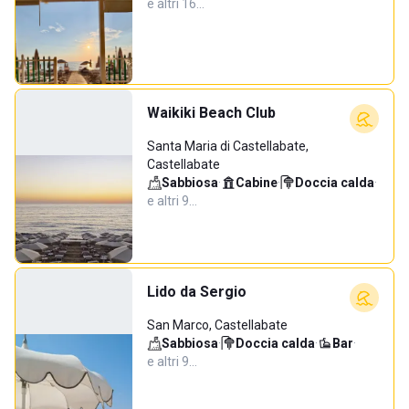
e altri 16…
Waikiki Beach Club
Santa Maria di Castellabate,
Castellabate
Sabbiosa
·
Cabine
·
Doccia calda
·
e altri 9…
Lido da Sergio
San Marco, Castellabate
Sabbiosa
·
Doccia calda
·
Bar
·
e altri 9…