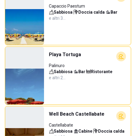
Capaccio Paestum
Sabbiosa
·
Doccia calda
·
Bar
·
e altri 3…
Playa Tortuga
Palinuro
Sabbiosa
·
Bar
·
Ristorante
·
e altri 2…
Well Beach Castellabate
Castellabate
Sabbiosa
·
Cabine
·
Doccia calda
·