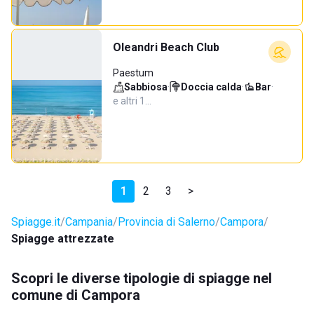
Oleandri Beach Club
Paestum
Sabbiosa
·
Doccia calda
·
Bar
·
e altri 1…
1
2
3
>
Spiagge.it
Campania
Provincia di Salerno
Campora
Spiagge attrezzate
Scopri le diverse tipologie di spiagge nel
comune di Campora