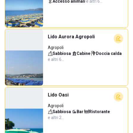
Accesso animali
·
e altri 6…
Lido Aurora Agropoli
Agropoli
Sabbiosa
·
Cabine
·
Doccia calda
·
e altri 6…
Lido Oasi
Agropoli
Sabbiosa
·
Bar
·
Ristorante
·
e altri 2…