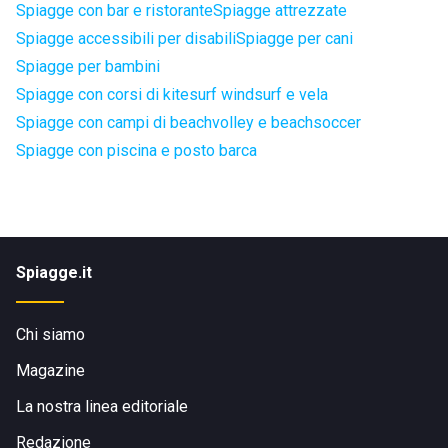
Spiagge con bar e ristorante
Spiagge attrezzate
Spiagge accessibili per disabili
Spiagge per cani
Spiagge per bambini
Spiagge con corsi di kitesurf windsurf e vela
Spiagge con campi di beachvolley e beachsoccer
Spiagge con piscina e posto barca
Spiagge.it
Chi siamo
Magazine
La nostra linea editoriale
Redazione