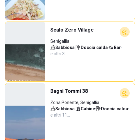
Scalo Zero Village
Senigallia
Sabbiosa
·
Doccia calda
·
Bar
·
e altri 3…
Bagni Tommi 38
Zona Ponente, Senigallia
Sabbiosa
·
Cabine
·
Doccia calda
·
e altri 11…