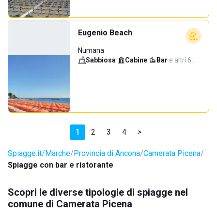
Eugenio Beach
Numana
Sabbiosa
·
Cabine
·
Bar
·
e altri 6…
1
2
3
4
>
Spiagge.it
Marche
Provincia di Ancona
Camerata Picena
Spiagge con bar e ristorante
Scopri le diverse tipologie di spiagge nel
comune di Camerata Picena