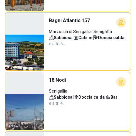
Bagni Atlantic 157
Marzocca di Senigallia, Senigallia
Sabbiosa
·
Cabine
·
Doccia calda
·
e altri 6…
18 Nodi
Senigallia
Sabbiosa
·
Doccia calda
·
Bar
·
e altri 4…