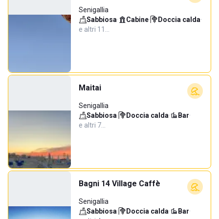
Senigallia
Sabbiosa
·
Cabine
·
Doccia calda
·
e altri 11…
Maitai
Senigallia
Sabbiosa
·
Doccia calda
·
Bar
·
e altri 7…
Bagni 14 Village Caffè
Senigallia
Sabbiosa
·
Doccia calda
·
Bar
·