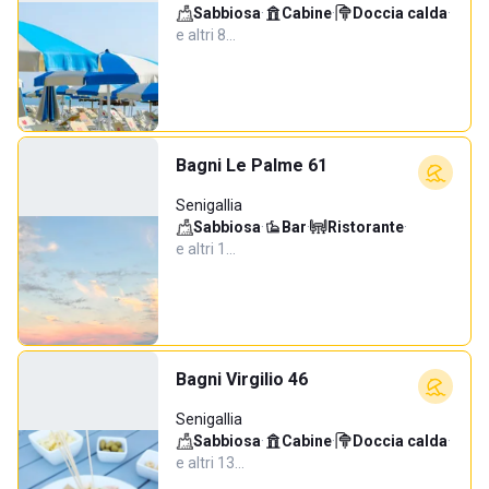
Sabbiosa
·
Cabine
·
Doccia calda
·
e altri 8…
Bagni Le Palme 61
Senigallia
Sabbiosa
·
Bar
·
Ristorante
·
e altri 1…
Bagni Virgilio 46
Senigallia
Sabbiosa
·
Cabine
·
Doccia calda
·
e altri 13…