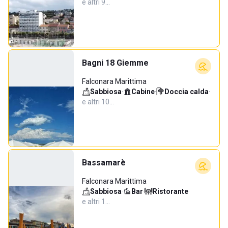
e altri 9…
Bagni 18 Giemme
Falconara Marittima
Sabbiosa
·
Cabine
·
Doccia calda
·
e altri 10…
Bassamarè
Falconara Marittima
Sabbiosa
·
Bar
·
Ristorante
·
e altri 1…