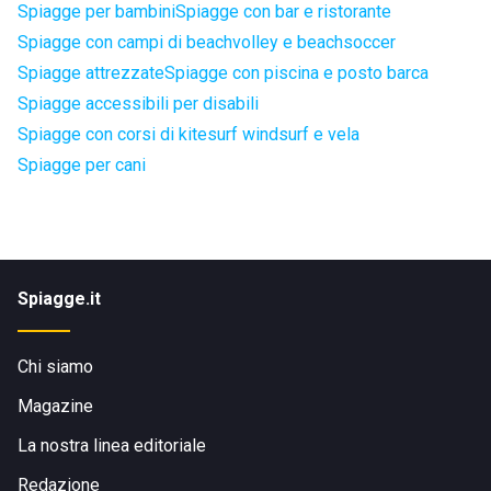
Spiagge per bambini
Spiagge con bar e ristorante
Spiagge con campi di beachvolley e beachsoccer
Spiagge attrezzate
Spiagge con piscina e posto barca
Spiagge accessibili per disabili
Spiagge con corsi di kitesurf windsurf e vela
Spiagge per cani
Spiagge.it
Chi siamo
Magazine
La nostra linea editoriale
Redazione