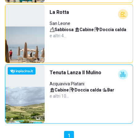
La Rotta
San Leone
Sabbiosa
·
Cabine
·
Doccia calda
·
e altri 4…
Tenuta Lanza Il Mulino
Acquaviva Platani
Cabine
·
Doccia calda
·
Bar
·
e altri 10…
1