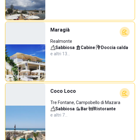
Maragià
Realmonte
Sabbiosa
·
Cabine
·
Doccia calda
·
e altri 13…
Coco Loco
Tre Fontane, Campobello di Mazara
Sabbiosa
·
Bar
·
Ristorante
·
e altri 7…