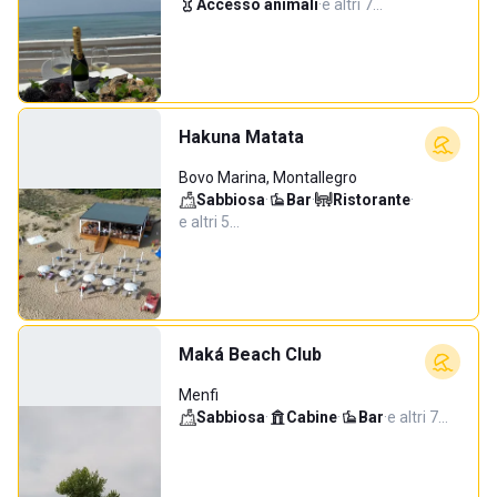
Accesso animali
·
e altri 7…
Hakuna Matata
Bovo Marina, Montallegro
Sabbiosa
·
Bar
·
Ristorante
·
e altri 5…
Maká Beach Club
Menfi
Sabbiosa
·
Cabine
·
Bar
·
e altri 7…