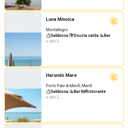
Luna Minoica
Montallegro
Sabbiosa
·
Doccia calda
·
Bar
·
e altri 5…
Harundo Mare
Porto Palo di Menfi, Menfi
Sabbiosa
·
Bar
·
Ristorante
·
e altri 2…