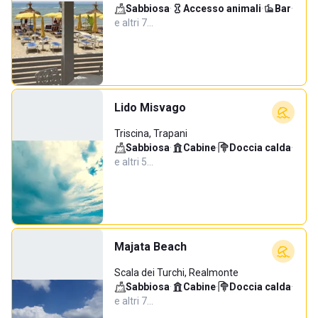
Sabbiosa
·
Accesso animali
·
Bar
·
e altri 7…
Lido Misvago
Triscina, Trapani
Sabbiosa
·
Cabine
·
Doccia calda
·
e altri 5…
Majata Beach
Scala dei Turchi, Realmonte
Sabbiosa
·
Cabine
·
Doccia calda
·
e altri 7…