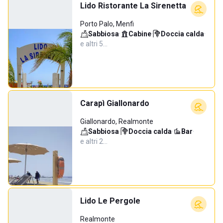
Lido Ristorante La Sirenetta
Porto Palo, Menfi
Sabbiosa
·
Cabine
·
Doccia calda
·
e altri 5…
Carapì Giallonardo
Giallonardo, Realmonte
Sabbiosa
·
Doccia calda
·
Bar
·
e altri 2…
Lido Le Pergole
Realmonte