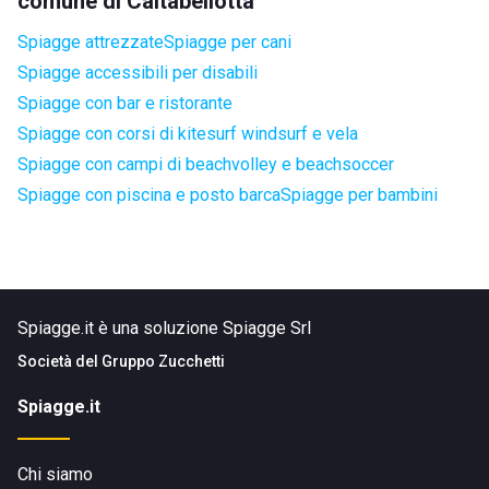
comune di Caltabellotta
Spiagge attrezzate
Spiagge per cani
Spiagge accessibili per disabili
Spiagge con bar e ristorante
Spiagge con corsi di kitesurf windsurf e vela
Spiagge con campi di beachvolley e beachsoccer
Spiagge con piscina e posto barca
Spiagge per bambini
Spiagge.it è una soluzione Spiagge Srl
Società del
Gruppo Zucchetti
Spiagge.it
Chi siamo