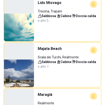
Lido Misvago
Triscina, Trapani
Sabbiosa
·
Cabine
·
Doccia calda
·
e altri 5…
Majata Beach
Scala dei Turchi, Realmonte
Sabbiosa
·
Cabine
·
Doccia calda
·
e altri 7…
Maragià
Realmonte