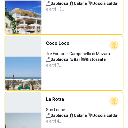
Sabbiosa
·
Cabine
·
Doccia calda
·
e altri 13…
Coco Loco
Tre Fontane, Campobello di Mazara
Sabbiosa
·
Bar
·
Ristorante
·
e altri 7…
La Rotta
San Leone
Sabbiosa
·
Cabine
·
Doccia calda
·
e altri 4…