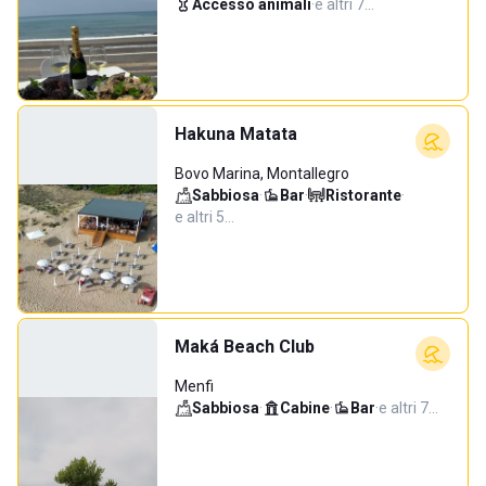
Accesso animali
·
e altri 7…
Hakuna Matata
Bovo Marina, Montallegro
Sabbiosa
·
Bar
·
Ristorante
·
e altri 5…
Maká Beach Club
Menfi
Sabbiosa
·
Cabine
·
Bar
·
e altri 7…