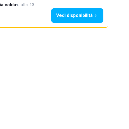
a calda
·
e altri 13…
Vedi disponibilità