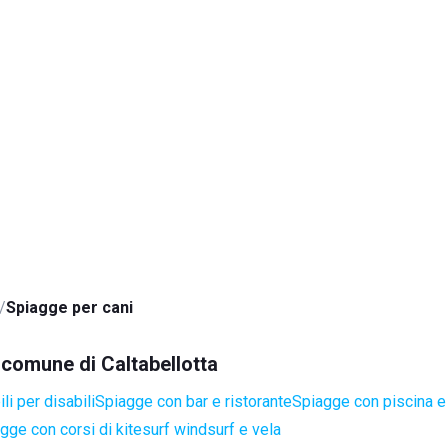
Spiagge per cani
l comune di Caltabellotta
i per disabili
Spiagge con bar e ristorante
Spiagge con piscina e
gge con corsi di kitesurf windsurf e vela