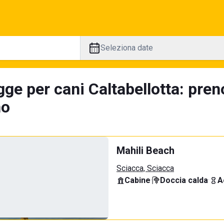
Seleziona date
gge per cani Caltabellotta: pren
no
Mahili Beach
Sciacca, Sciacca
Cabine
·
Doccia calda
·
A