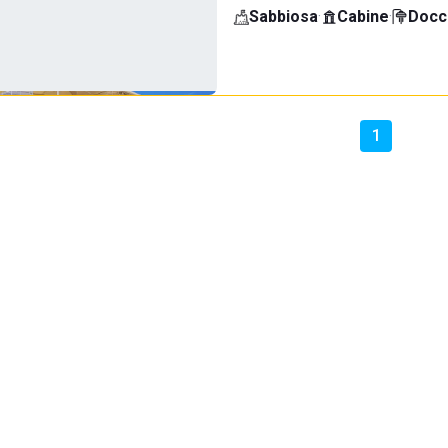
Sabbiosa
·
Cabine
·
Docci
1