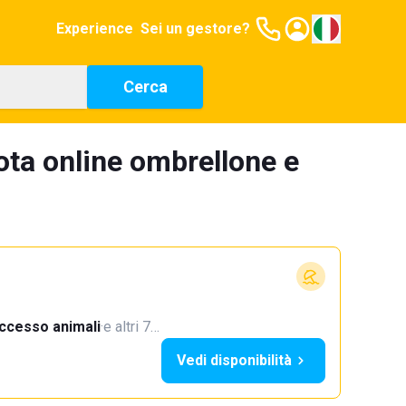
Experience
Sei un gestore?
Cerca
ota online ombrellone e
ccesso animali
·
e altri 7…
Vedi disponibilità