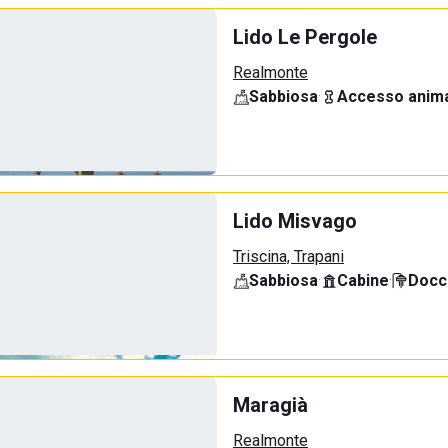
Lido Le Pergole
Realmonte
Sabbiosa
·
Accesso anima
Lido Misvago
Triscina, Trapani
Sabbiosa
·
Cabine
·
Docci
Maragià
Realmonte