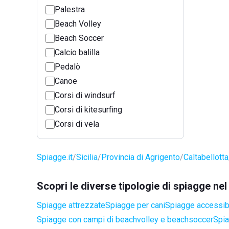
Palestra
Beach Volley
Beach Soccer
Calcio balilla
Pedalò
Canoe
Corsi di windsurf
Corsi di kitesurfing
Corsi di vela
Spiagge.it
Sicilia
Provincia di Agrigento
Caltabellotta
Scopri le diverse tipologie di spiagge ne
Spiagge attrezzate
Spiagge per cani
Spiagge accessibil
Spiagge con campi di beachvolley e beachsoccer
Spia