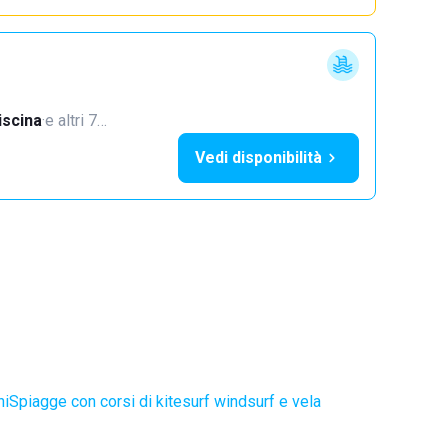
iscina
·
e altri 7…
Vedi disponibilità
ni
Spiagge con corsi di kitesurf windsurf e vela