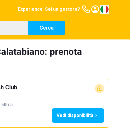
Experience
Sei un gestore?
Cerca
alatabiano: prenota
h Club
 altri 5…
Vedi disponibilità