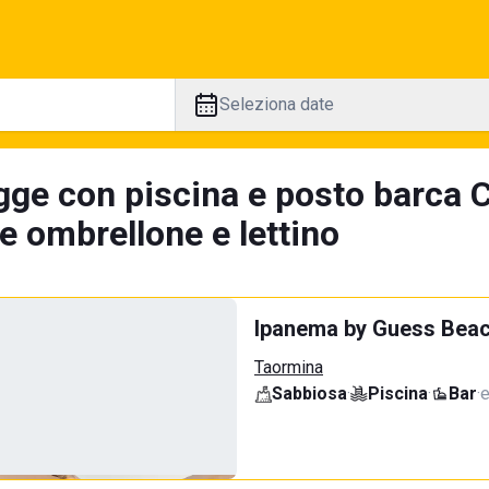
Seleziona date
gge con piscina e posto barca C
e ombrellone e lettino
Ipanema by Guess Beac
Taormina
Sabbiosa
·
Piscina
·
Bar
·
e