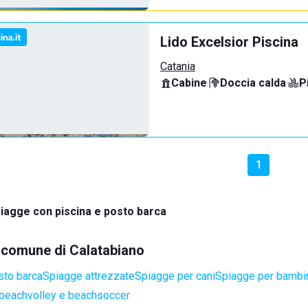
Lido Excelsior Piscina
Catania
Cabine
·
Doccia calda
·
P
1
iagge con piscina e posto barca
l comune di Calatabiano
sto barca
Spiagge attrezzate
Spiagge per cani
Spiagge per bambi
 beachvolley e beachsoccer