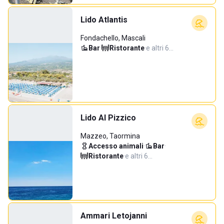
Lido Atlantis
Fondachello, Mascali
Bar
·
Ristorante
·
e altri 6…
Lido Al Pizzico
Mazzeo, Taormina
Accesso animali
·
Bar
·
Ristorante
·
e altri 6…
Ammari Letojanni