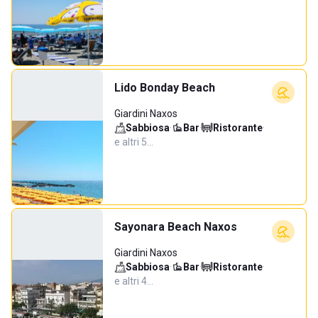
Lido Bonday Beach
Giardini Naxos
Sabbiosa
·
Bar
·
Ristorante
·
e altri 5…
Sayonara Beach Naxos
Giardini Naxos
Sabbiosa
·
Bar
·
Ristorante
·
e altri 4…