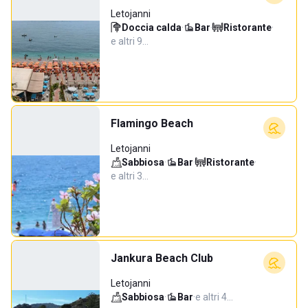
Letojanni
Doccia calda
·
Bar
·
Ristorante
·
e altri 9…
Flamingo Beach
Letojanni
Sabbiosa
·
Bar
·
Ristorante
·
e altri 3…
Jankura Beach Club
Letojanni
Sabbiosa
·
Bar
·
e altri 4…