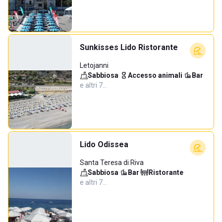
Sunkisses Lido Ristorante
Letojanni
Sabbiosa
·
Accesso animali
·
Bar
·
e altri 7…
Lido Odissea
Santa Teresa di Riva
Sabbiosa
·
Bar
·
Ristorante
·
e altri 7…