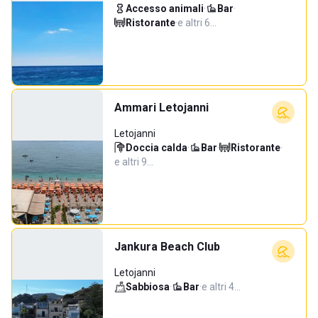
Accesso animali
·
Bar
·
Ristorante
·
e altri 6…
Ammari Letojanni
Letojanni
Doccia calda
·
Bar
·
Ristorante
·
e altri 9…
Jankura Beach Club
Letojanni
Sabbiosa
·
Bar
·
e altri 4…