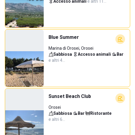
Accesso animali
·
e altri 11…
Blue Summer
Marina di Orosei, Orosei
Sabbiosa
·
Accesso animali
·
Bar
·
e altri 4…
Sunset Beach Club
Orosei
Sabbiosa
·
Bar
·
Ristorante
·
e altri 6…