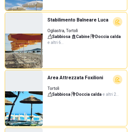
Stabilimento Balneare Luca
Ogliastra, Tortolì
Sabbiosa
·
Cabine
·
Doccia calda
·
e altri 6…
Area Attrezzata Foxilioni
Tortolì
Sabbiosa
·
Doccia calda
·
e altri 2…