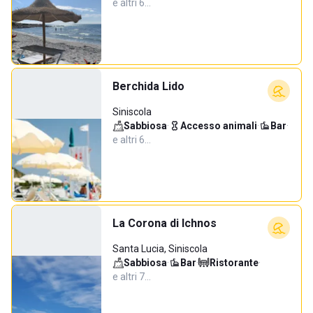
e altri 6…
Berchida Lido
Siniscola
Sabbiosa
·
Accesso animali
·
Bar
·
e altri 6…
La Corona di Ichnos
Santa Lucia, Siniscola
Sabbiosa
·
Bar
·
Ristorante
·
e altri 7…