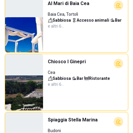
Al Mari di Baia Cea
Baia Cea, Tortolì
Sabbiosa
·
Accesso animali
·
Bar
·
e altri 6…
Chiosco I Ginepri
Cea
Sabbiosa
·
Bar
·
Ristorante
·
e altri 6…
Spiaggia Stella Marina
Budoni