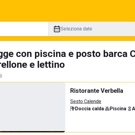
Seleziona date
gge con piscina e posto barca C
llone e lettino
ti
Ristorante Verbella
Sesto Calende
Doccia calda
·
Piscina
·
A