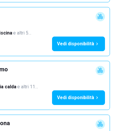
iscina
·
e altri 5…
Vedi disponibilità
imo
a calda
·
e altri 11…
Vedi disponibilità
lona