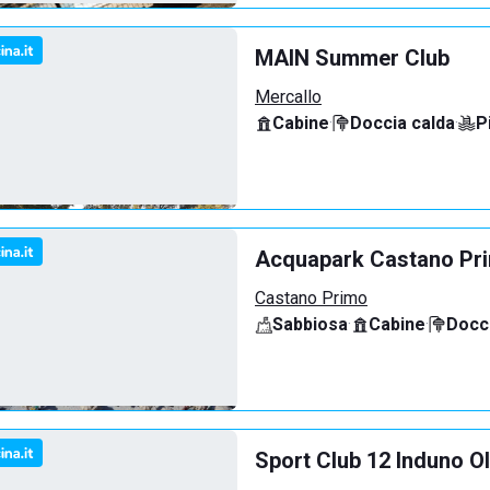
MAIN Summer Club
Mercallo
Cabine
·
Doccia calda
·
P
Acquapark Castano Pr
Castano Primo
Sabbiosa
·
Cabine
·
Docci
Sport Club 12 Induno O