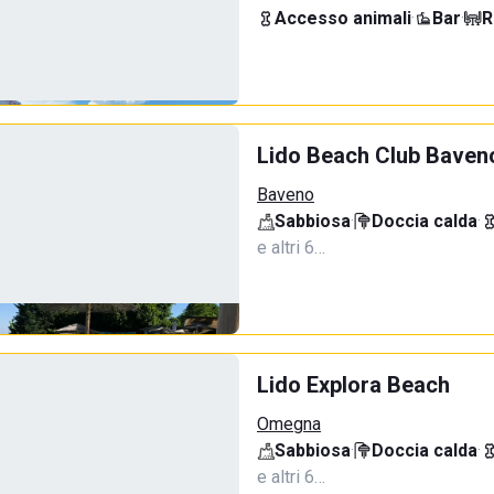
Accesso animali
·
Bar
·
R
Lido Beach Club Baven
Baveno
Sabbiosa
·
Doccia calda
·
e altri 6…
Lido Explora Beach
Omegna
Sabbiosa
·
Doccia calda
·
e altri 6…