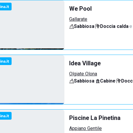
We Pool
Gallarate
Sabbiosa
·
Doccia calda
·
e
Idea Village
Olgiate Olona
Sabbiosa
·
Cabine
·
Docci
Piscine La Pinetina
Appiano Gentile