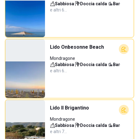
Sabbiosa
·
Doccia calda
·
Bar
·
e altri 6…
Lido Onbesonne Beach
Mondragone
Sabbiosa
·
Doccia calda
·
Bar
·
e altri 6…
Lido Il Brigantino
Mondragone
Sabbiosa
·
Doccia calda
·
Bar
·
e altri 7…