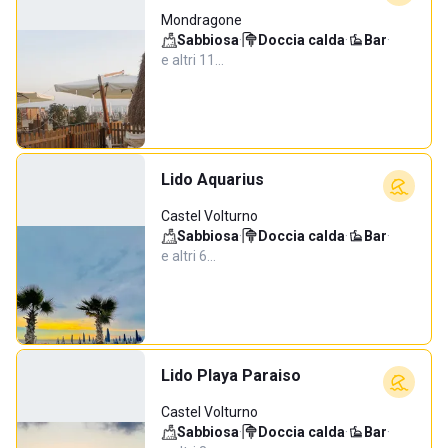
Mondragone
Sabbiosa
·
Doccia calda
·
Bar
·
e altri 11…
Lido Aquarius
Castel Volturno
Sabbiosa
·
Doccia calda
·
Bar
·
e altri 6…
Lido Playa Paraiso
Castel Volturno
Sabbiosa
·
Doccia calda
·
Bar
·