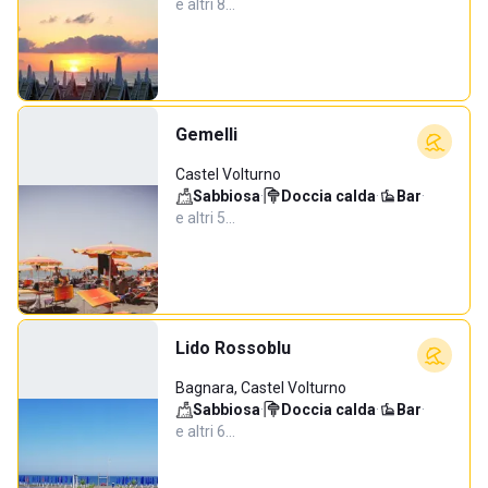
e altri 8…
Gemelli
Castel Volturno
Sabbiosa
·
Doccia calda
·
Bar
·
e altri 5…
Lido Rossoblu
Bagnara, Castel Volturno
Sabbiosa
·
Doccia calda
·
Bar
·
e altri 6…