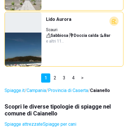
Lido Aurora
Scauri
Sabbiosa
·
Doccia calda
·
Bar
·
e altri 11…
1
2
3
4
>
Spiagge.it
Campania
Provincia di Caserta
Caianello
Scopri le diverse tipologie di spiagge nel
comune di Caianello
Spiagge attrezzate
Spiagge per cani