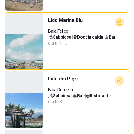
Lido Marina Blu
Baia Felice
Sabbiosa
·
Doccia calda
·
Bar
·
e altri 11…
Lido dei Pigri
Baia Domizia
Sabbiosa
·
Bar
·
Ristorante
·
e altri 3…