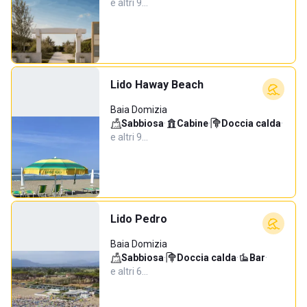
e altri 9…
Lido Haway Beach
Baia Domizia
Sabbiosa
·
Cabine
·
Doccia calda
·
e altri 9…
Lido Pedro
Baia Domizia
Sabbiosa
·
Doccia calda
·
Bar
·
e altri 6…