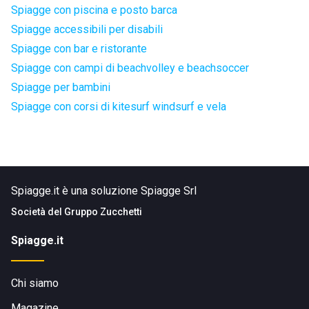
Spiagge con piscina e posto barca
Spiagge accessibili per disabili
Spiagge con bar e ristorante
Spiagge con campi di beachvolley e beachsoccer
Spiagge per bambini
Spiagge con corsi di kitesurf windsurf e vela
Spiagge.it è una soluzione Spiagge Srl
Società del
Gruppo Zucchetti
Spiagge.it
Chi siamo
Magazine