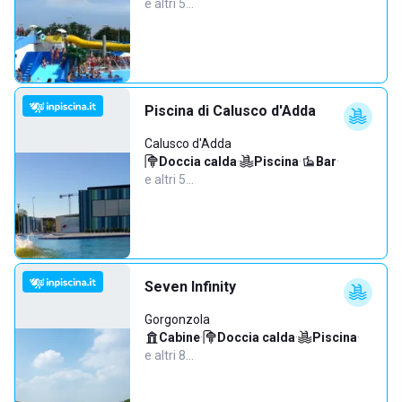
e altri 5…
Piscina di Calusco d'Adda
Calusco d'Adda
Doccia calda
·
Piscina
·
Bar
·
e altri 5…
Seven Infinity
Gorgonzola
Cabine
·
Doccia calda
·
Piscina
·
e altri 8…