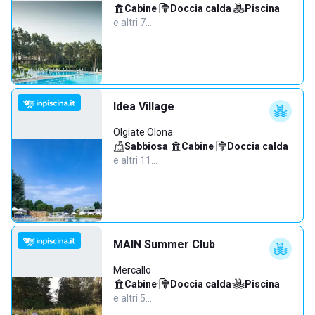
Cabine
·
Doccia calda
·
Piscina
·
e altri 7…
Idea Village
Olgiate Olona
Sabbiosa
·
Cabine
·
Doccia calda
·
e altri 11…
MAIN Summer Club
Mercallo
Cabine
·
Doccia calda
·
Piscina
·
e altri 5…