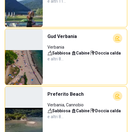
e altri 11…
Gud Verbania
Verbania
Sabbiosa
·
Cabine
·
Doccia calda
·
e altri 8…
Preferito Beach
Verbania, Cannobio
Sabbiosa
·
Cabine
·
Doccia calda
·
e altri 8…