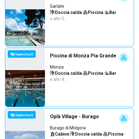
Garlate
Doccia calda
·
Piscina
·
Bar
·
e altri 5…
Piscina di Monza Pia Grande
Monza
Doccia calda
·
Piscina
·
Bar
·
e altri 4…
Oplà Village - Burago
Burago di Molgora
Cabine
·
Doccia calda
·
Piscina
·