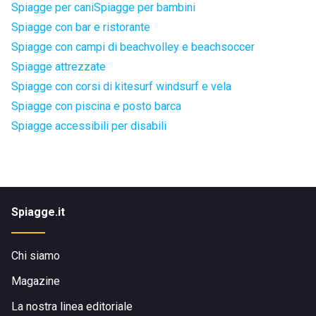
Spiagge per cani
Spiagge per bambini
Spiagge con bar e ristorante
Spiagge con campi di beachvolley e beachsoccer
Spiagge attrezzate
Spiagge con corsi di kitesurf windsurf e vela
Spiagge con piscina e posto barca
Spiagge accessibili per disabili
Spiagge.it
Chi siamo
Magazine
La nostra linea editoriale