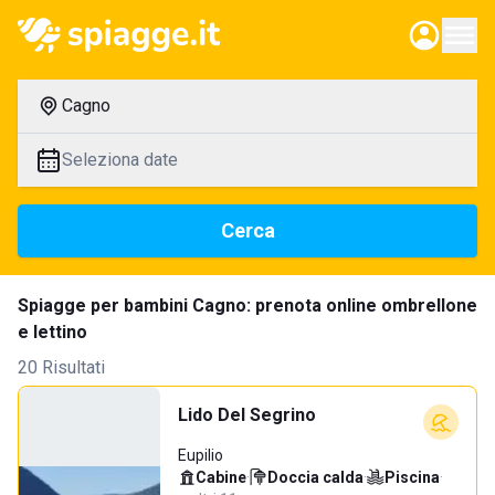
Cagno
Seleziona date
Cerca
Spiagge per bambini Cagno: prenota online ombrellone
e lettino
20 Risultati
Lido Del Segrino
Eupilio
Cabine
·
Doccia calda
·
Piscina
·