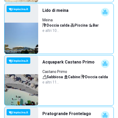
Lido di meina
Meina
Doccia calda
·
Piscina
·
Bar
·
e altri 10…
Acquapark Castano Primo
Castano Primo
Sabbiosa
·
Cabine
·
Doccia calda
·
e altri 11…
Pratogrande Frontelago