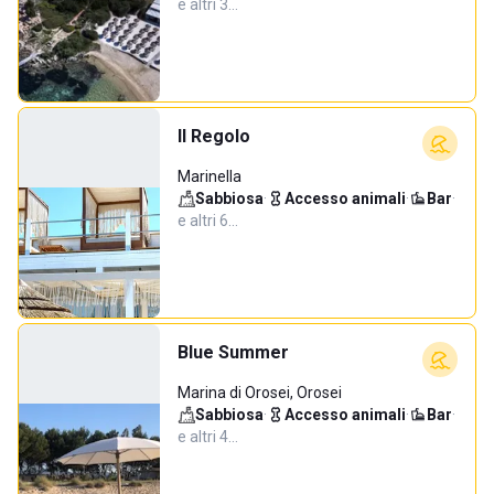
e altri 3…
Il Regolo
Marinella
Sabbiosa
·
Accesso animali
·
Bar
·
e altri 6…
Blue Summer
Marina di Orosei, Orosei
Sabbiosa
·
Accesso animali
·
Bar
·
e altri 4…