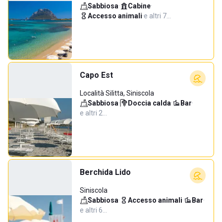
Sabbiosa
·
Cabine
·
Accesso animali
·
e altri 7…
Capo Est
Località Silitta, Siniscola
Sabbiosa
·
Doccia calda
·
Bar
·
e altri 2…
Berchida Lido
Siniscola
Sabbiosa
·
Accesso animali
·
Bar
·
e altri 6…