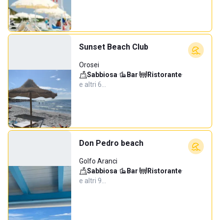
Sunset Beach Club
Orosei
Sabbiosa
·
Bar
·
Ristorante
·
e altri 6…
Don Pedro beach
Golfo Aranci
Sabbiosa
·
Bar
·
Ristorante
·
e altri 9…