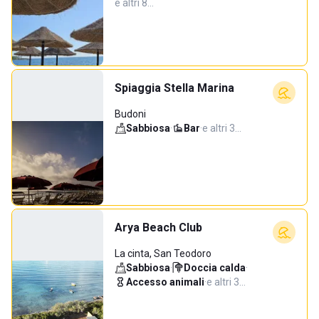
e altri 8…
Spiaggia Stella Marina
Budoni
Sabbiosa
·
Bar
·
e altri 3…
Arya Beach Club
La cinta, San Teodoro
Sabbiosa
·
Doccia calda
·
Accesso animali
·
e altri 3…