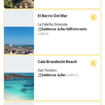
El Barrio Del Mar
La Caletta, Siniscola
Sabbiosa
·
Bar
·
Ristorante
·
e altri 6…
Cala Brandinchi Beach
San Teodoro
Sabbiosa
·
Bar
·
e altri 2…