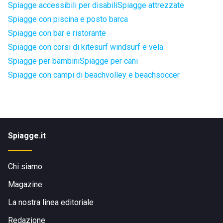
Spiagge accessibili per disabili
Spiagge attrezzate
Spiagge con piscina e posto barca
Spiagge con bar e ristorante
Spiagge con corsi di kitesurf windsurf e vela
Spiagge per bambini
Spiagge per cani
Spiagge con campi di beachvolley e beachsoccer
Spiagge.it
Chi siamo
Magazine
La nostra linea editoriale
Redazione