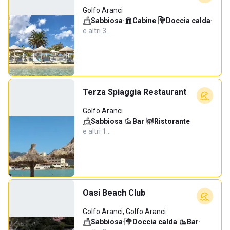
Golfo Aranci
Sabbiosa
·
Cabine
·
Doccia calda
·
e altri 3…
Terza Spiaggia Restaurant
Golfo Aranci
Sabbiosa
·
Bar
·
Ristorante
·
e altri 1…
Oasi Beach Club
Golfo Aranci, Golfo Aranci
Sabbiosa
·
Doccia calda
·
Bar
·