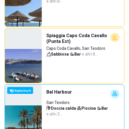
e altri 8…
Spiaggia Capo Coda Cavallo
(Punta Est)
Capo Coda Cavallo, San Teodoro
Sabbiosa
·
Bar
·
e altri 8…
Bal Harbour
San Teodoro
Doccia calda
·
Piscina
·
Bar
·
e altri 3…